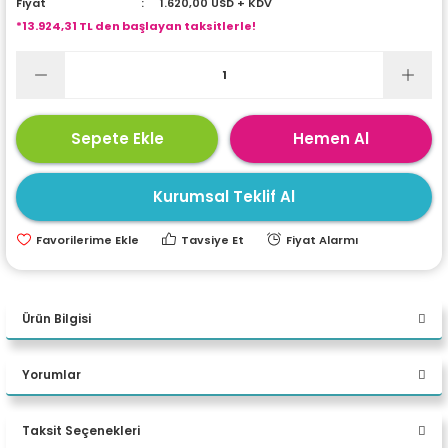
Fiyat
1.620,00 USD + KDV
ri
ları
*13.924,31 TL den başlayan taksitlerle!
r
ri
Sepete Ekle
Hemen Al
ı
e Akseuarları
Kurumsal Teklif Al
e Ürünleri
Tavsiye Et
Fiyat Alarmı
ri
ikrofonlar
Ürün Bilgisi
ri
Yorumlar
PERFORMANS
Taksit Seçenekleri