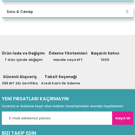
Bu ürüne ilk yorumu siz yapın!
Intel® Core i5-1260
eri
İşlemci
Soru & Cevap
Intel Akıllı Önbelle
Yorum Yaz
Yapay Zeka Bilgisayar
Yapay Zeka Destekli
(PSU)
Ürün hakkında henüz soru sorulmamış.
Kategorisi
vg viewBox="0 0 1
Ürün İade ve Değişim
Ödeme Yöntemleri
Başarılı Satıcı
NVIDIA® GeForce 
Grafikler
Soru Sor
7 Gün içinde değişim
Havale veya EFT
1000
Intel® HM670 Yong
Çipset
Güvenli Alışveriş
Taksit Seçeneği
32 GB SODIMM D
Hafıza
256 BIT SSL Sertifika
Kredi Kartı ile ödeme
İki adet DDR5 SODI
Bellek Yuvaları
YENİ FIRSATLARI KAÇIRMAYIN
Ücretsiz e-bültene kayıt olun indirim fırsatlarından anında faydalanın!
64 GB'a kadar DDR
Maksimum Bellek
Kayıt Ol
2 TB SSD M.2 224
Depolamak
BİZİ TAKİP EDİN