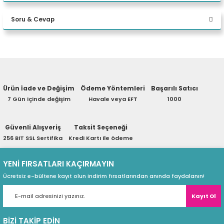
Bu ürüne ilk yorumu siz yapın!
Intel® Core i5-1260
eri
İşlemci
Soru & Cevap
Intel Akıllı Önbelle
Yorum Yaz
Yapay Zeka Bilgisayar
Yapay Zeka Destekli
(PSU)
Ürün hakkında henüz soru sorulmamış.
Kategorisi
vg viewBox="0 0 1
Ürün İade ve Değişim
Ödeme Yöntemleri
Başarılı Satıcı
NVIDIA® GeForce 
Grafikler
Soru Sor
7 Gün içinde değişim
Havale veya EFT
1000
Intel® HM670 Yong
Çipset
Güvenli Alışveriş
Taksit Seçeneği
16 GB SODIMM D
Hafıza
256 BIT SSL Sertifika
Kredi Kartı ile ödeme
İki adet DDR5 SODI
Bellek Yuvaları
YENİ FIRSATLARI KAÇIRMAYIN
Ücretsiz e-bültene kayıt olun indirim fırsatlarından anında faydalanın!
64 GB'a kadar DDR
Maksimum Bellek
Kayıt Ol
4 TB SSD M.2 224
Depolamak
BİZİ TAKİP EDİN