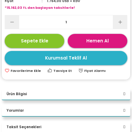
Fiyat
1.764,00 USD + KDV
ri
ları
*15.162,03 TL den başlayan taksitlerle!
r
ri
Sepete Ekle
Hemen Al
ı
e Akseuarları
Kurumsal Teklif Al
e Ürünleri
Tavsiye Et
Fiyat Alarmı
ri
ikrofonlar
Ürün Bilgisi
ri
Yorumlar
PERFORMANS
Taksit Seçenekleri