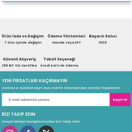
eri
Yorum Yaz
WiFi Anten
VPN Desteği
Ürün hakkında henüz soru sorulmamış.
WiFi Anten Tipi
(PSU)
Ürün İade ve Değişim
Ödeme Yöntemleri
Başarılı Satıcı
Soru Sor
WiFi Veri Hızı (2,4Ghz)
7 Gün içinde değişim
Havale veya EFT
1000
USB Port
Güvenli Alışveriş
Taksit Seçeneği
WiFi Veri Hızı (5Ghz)
256 BIT SSL Sertifika
Kredi Kartı ile ödeme
WiFi Menzil-Mesafe
YENİ FIRSATLARI KAÇIRMAYIN
WiFi Çalışma Standartı
Ücretsiz e-bültene kayıt olun indirim fırsatlarından anında faydalanın!
PoE Desteği
Kayıt Ol
PoE Tipi
PoE Güç Tüketimi
BİZİ TAKİP EDİN
Sosyal Medya hesaplarımızdan bizi takip edin!
Port Sayısı (Lan)