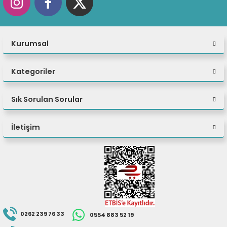
Port Sayısı (Wan)
Port Sayısı (Fiber)
Port Hızı
Kurumsal
Merkezi Yönetim Desteği
Kategoriler
Merkezi Yönetim Tipi
AP Ürün Ailesi
Sık Sorulan Sorular
AP Çalışma Modu
İletişim
WiFi Anten Gücü
WiFi Anten Sayısı
3G/4G/5G/LTE Desteği
Boyutlar
Üretici Linki
0262 239 76 33
0554 883 52 19
Garanti