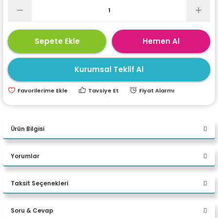
ri
ları
Sepete Ekle
Hemen Al
r
ri
Kurumsal Teklif Al
ı
e Akseuarları
Tavsiye Et
Fiyat Alarmı
e Ürünleri
Ürün Bilgisi
ri
ikrofonlar
Yorumlar
ri
Taksit Seçenekleri
Bu ürüne ilk yorumu siz yapın!
Soru & Cevap
> TEMEL ÖZELLIKLER