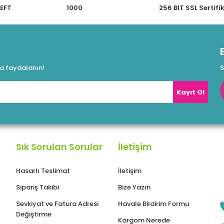
 EFT
1000
256 BIT SSL Sertifi
duvarı): ✔
da faydalanın!
S
Kayıt Ol
Sık Sorulan Sorular
İletişim
im: ✔
Hasarlı Teslimat
İletişim
Sipariş Takibi
Bize Yazın
Sevkiyat ve Fatura Adresi
Havale Bildirim Formu
Değiştirme
Kargom Nerede