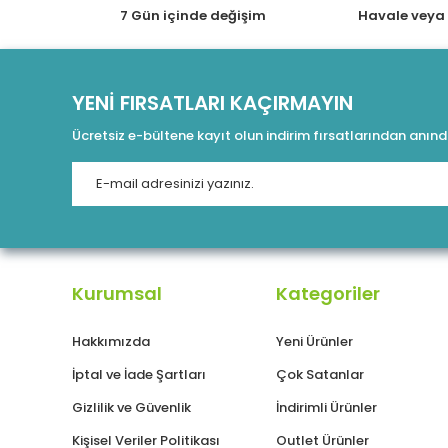
UDP - HTTP proxy: ✔
7 Gün içinde değişim
Havale veya
UPnP: ✔
Manuel port yönlendirme: ✔
DoS ataklarından koruyan SPI firewall (güvenlik 
YENİ FIRSATLARI KAÇIRMAYIN
PPTP istemci/sunucu: ✔
Ücretsiz e-bültene kayıt olun indirim fırsatlarından anın
L2TP over IPSec istemci/sunucu: ✔
OpenVPN istemci/sunucu: ✔
SSTP istemci/sunucu: ✔
Ethernet-over-IP, IP-IP, GRE: ✔
IPsec VPN (istemci/sunucu): ✔
Wireguard: ✔
Kurumsal
Kategoriler
Dinamik DNS istemcisi: ✔
KeenDNS ile doğrudan ya da bulut üzerinden eriş
Hakkımızda
Yeni Ürünler
KeenDNS için HTTPS ile güvenli erişim: ✔
İptal ve İade Şartları
Çok Satanlar
Yandex.DSN İnternet filtresi: ✔
Cloudflare DNS: ✔
Gizlilik ve Güvenlik
İndirimli Ürünler
SafeDNS ebeveyn kontrolü: ✔
Kişisel Veriler Politikası
Outlet Ürünler