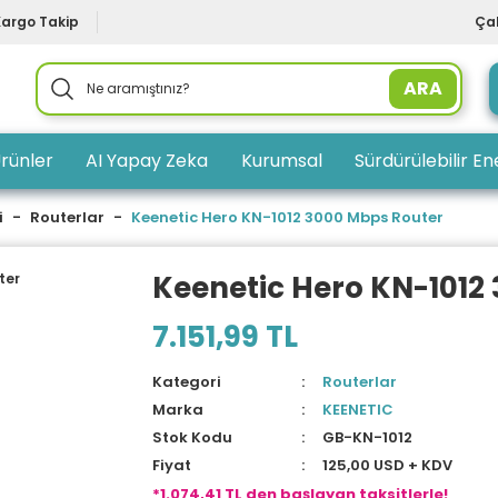
Kargo Takip
Çal
ARA
rünler
AI Yapay Zeka
Kurumsal
Sürdürülebilir Ene
i
Routerlar
Keenetic Hero KN-1012 3000 Mbps Router
Keenetic Hero KN-1012
7.151,99 TL
Kategori
Routerlar
Marka
KEENETIC
Stok Kodu
GB-KN-1012
Fiyat
125,00 USD + KDV
*1.074,41 TL den başlayan taksitlerle!