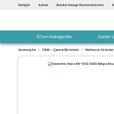
İletişim
Adres
Banka Hesap Numaralarımız
☰
Tüm Kategoriler
Outlet Ü
Anasayfa
OEM - Çevre Birimleri
Network Ürünler