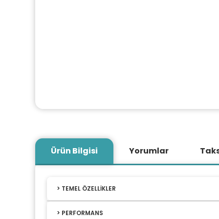
Ürün Bilgisi
Yorumlar
Taks
> TEMEL ÖZELLIKLER
Model numarası: KN-1012
> PERFORMANS
İşlemci (CPU): MT7981B 1300 MHz, çift çekirdek