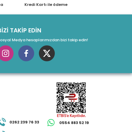
ka
Kredi Kartı ile ödeme
BİZİ TAKİP EDİN
osyal Medya hesaplarımızdan bizi takip edin!
0262 239 76 33
0554 883 52 19