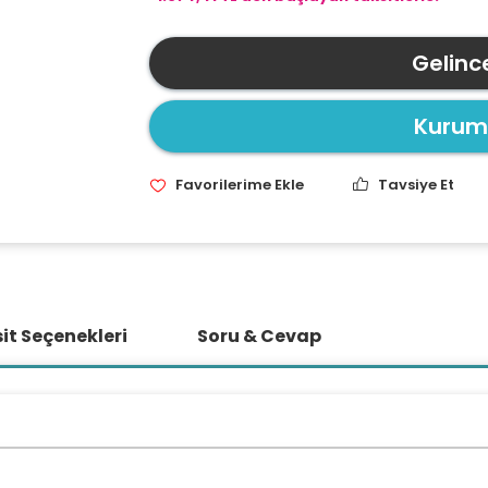
Gelinc
Kurums
Tavsiye Et
it Seçenekleri
Soru & Cevap