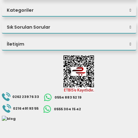
IPsec VPN (istemci/sunucu): ✔
Wireguard: ✔
Kategoriler
Dinamik DNS istemcisi: ✔
KeenDNS ile doğrudan ya da bulut üzerinden erişim: ✔
Sık Sorulan Sorular
KeenDNS için HTTPS ile güvenli erişim: ✔
Yandex.DSN İnternet filtresi: ✔
İletişim
Cloudflare DNS: ✔
SafeDNS ebeveyn kontrolü: ✔
AdGuard reklam engelleyici: ✔
İstemci internet trafiği ölçümü (Traffic Statistics): ✔
Cihaz bantgenişliği yönetimi (Bandwith Management): ✔
İstemci veya arayüz başına erişim zamanlaması: ✔
Kimlik doğrulamalı misafir ağı (Captive Portal): ✔
0262 239 76 33
0554 883 52 19
0216 491 93 55
0555 304 15 42