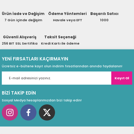
Kablo Çapı, Boyu
eri
Fiş Türü
Ürün İade ve Değişim
Ödeme Yöntemleri
Başarılı Satıcı
Kulak Materyali, Yönü
Soru Sor
7 Gün içinde değişim
Havale veya EFT
1000
Marka Baskısı
Yatay / Dikey Yönü
(PSU)
Güvenli Alışveriş
Taksit Seçeneği
256 BIT SSL Sertifika
Kredi Kartı ile ödeme
Seçenekler
YENİ FIRSATLARI KAÇIRMAYIN
Kablo Çapı Seçenekleri: 3 x 1,5 mm² - 3 x 2,5 mm² - 3 x 4
mm² - 3 x 6 mm² - 5 x 4 mm² - 5 x 6 mm²
Ücretsiz e-bültene kayıt olun indirim fırsatlarından anında faydalanın!
Soket Rengi Seçenekleri: Siyah - Kırmızı - Beyaz
Kayıt Ol
BİZİ TAKİP EDİN
Sosyal Medya hesaplarımızdan bizi takip edin!