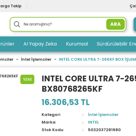
Kargo Takip
Çal
ARA
rünler
AI Yapay Zeka
Kurumsal
Sürdürülebilir Ene
emciler
İntel İşlemciler
INTEL CORE ULTRA 7-265KF BOX İŞLE
INTEL CORE ULTRA 7-26
YENİ
BX80768265KF
16.306,53 TL
Kategori
İntel İşlemciler
Marka
INTEL
Stok Kodu
5032037281980