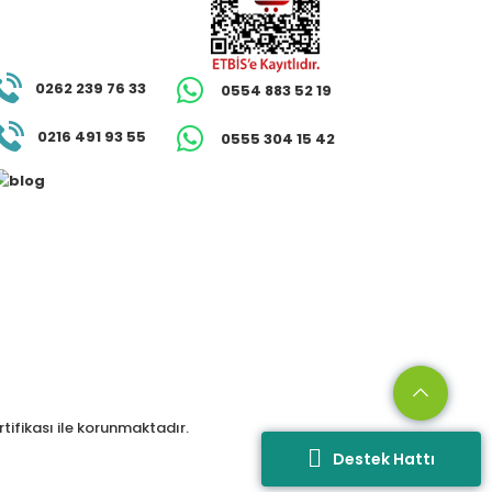
0262 239 76 33
0554 883 52 19
0216 491 93 55
0555 304 15 42
ertifikası ile korunmaktadır.
Destek Hattı