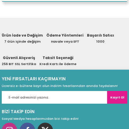
eri
Yorum Yaz
Ürün hakkında henüz soru sorulmamış.
(PSU)
Ürün İade ve Değişim
Ödeme Yöntemleri
Başarılı Satıcı
Soru Sor
7 Gün içinde değişim
Havale veya EFT
1000
Güvenli Alışveriş
Taksit Seçeneği
256 BIT SSL Sertifika
Kredi Kartı ile ödeme
YENİ FIRSATLARI KAÇIRMAYIN
Ücretsiz e-bültene kayıt olun indirim fırsatlarından anında faydalanın!
Kayıt Ol
BİZİ TAKİP EDİN
Sosyal Medya hesaplarımızdan bizi takip edin!