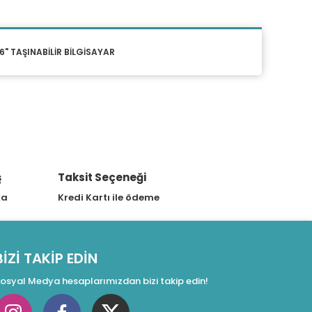
" TAŞINABİLİR BİLGİSAYAR
ş
Taksit Seçeneği
ka
Kredi Kartı ile ödeme
BİZİ TAKİP EDİN
osyal Medya hesaplarımızdan bizi takip edin!