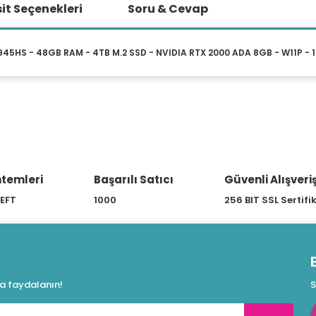
it Seçenekleri
Soru & Cevap
HS - 48GB RAM - 4TB M.2 SSD - NVIDIA RTX 2000 ADA 8GB - W11P - 16
Ürün hakkında henüz soru sorulmamış.
Bu ürüne ilk yorumu siz yapın!
Yorum Yaz
Soru Sor
temleri
Başarılı Satıcı
Güvenli Alışveri
 EFT
1000
256 BIT SSL Sertifi
da faydalanın!
S