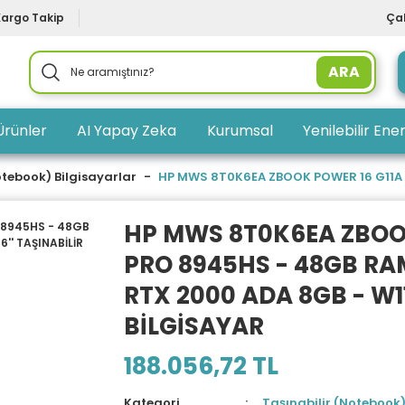
Kargo Takip
Çal
ARA
Ürünler
AI Yapay Zeka
Kurumsal
Yenilebilir Ener
otebook) Bilgisayarlar
HP MWS 8T0K6EA ZBOOK POWER 16 G11A RY
HP MWS 8T0K6EA ZBOOK
PRO 8945HS - 48GB RAM
RTX 2000 ADA 8GB - W11P
BİLGİSAYAR
188.056,72 TL
Kategori
Taşınabilir (Notebook)