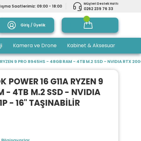
Müşteri Destek Hattı
ışma Saatlerimiz: 09:00 - 18:00
0262 239 76 33
Giriş / Üyelik
ji
Kamera ve Drone
Kabinet & Aksesuar
ZEN 9 PRO 8945HS - 48GB RAM - 4TB M.2 SSD - NVIDIA RTX 2000 A
 POWER 16 G11A RYZEN 9
 - 4TB M.2 SSD - NVIDIA
 - 16'' TAŞINABİLİR
 Bilgisayarlar