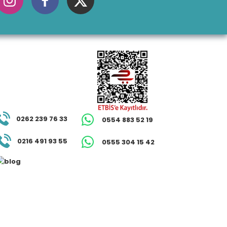
0262 239 76 33
0554 883 52 19
0216 491 93 55
0555 304 15 42