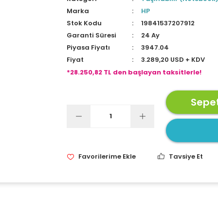
Marka
HP
Stok Kodu
19841537207912
Garanti Süresi
24 Ay
Piyasa Fiyatı
3947.04
Fiyat
3.289,20 USD + KDV
*28.250,82 TL den başlayan taksitlerle!
Sepet
Tavsiye Et