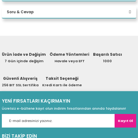
Bu ürüne ilk yorumu siz yapın!
eri
Soru & Cevap
Yorum Yaz
(PSU)
Ürün hakkında henüz soru sorulmamış.
Ürün İade ve Değişim
Ödeme Yöntemleri
Başarılı Satıcı
Soru Sor
7 Gün içinde değişim
Havale veya EFT
1000
Güvenli Alışveriş
Taksit Seçeneği
256 BIT SSL Sertifika
Kredi Kartı ile ödeme
YENİ FIRSATLARI KAÇIRMAYIN
Ücretsiz e-bültene kayıt olun indirim fırsatlarından anında faydalanın!
Kayıt Ol
BİZİ TAKİP EDİN