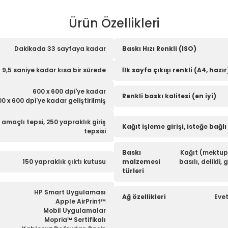
Ürün Özellikleri
Dakikada 33 sayfaya kadar
Baskı Hızı Renkli (ISO)
9,5 saniye kadar kısa bir sürede
İlk sayfa çıkışı renkli (A4, hazır
600 x 600 dpi'ye kadar
Renkli baskı kalitesi (en iyi)
0 x 600 dpi'ye kadar geliştirilmiş
 amaçlı tepsi, 250 yapraklık giriş
Kağıt işleme girişi, isteğe bağlı
tepsisi
Baskı
Kağıt (mektuplu
150 yapraklık çıktı kutusu
malzemesi
basılı, delikli,
türleri
HP Smart Uygulaması
Ağ özellikleri
Evet
Apple AirPrint™
Mobil Uygulamalar
Mopria™ Sertifikalı