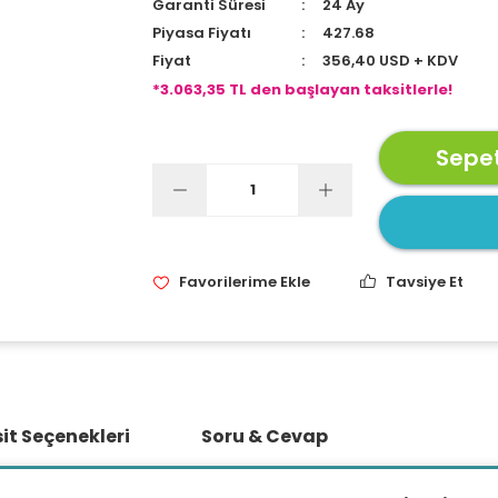
Garanti Süresi
24 Ay
Piyasa Fiyatı
427.68
Fiyat
356,40 USD + KDV
*3.063,35 TL den başlayan taksitlerle!
Sepet
Tavsiye Et
it Seçenekleri
Soru & Cevap