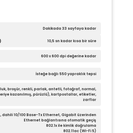
Dakikada 33 sayfaya kadar
)
10,5 sn kadar kısa bir süre
600 x 600 dpi değerine kadar
İsteğe bağlı 550 yapraklık tepsi
k, broşür, renkli, parlak, antetli, fotoğraf, normal,
 geriye kazanılmış, pürüzlü), kartpostallar, etiketler,
zarflar
, dahili 10/100 Base-Tx Ethernet, Gigabit üzerinden
Ethernet bağlantısına otomatik geçiş
802.1x ile kimlik doğrulama
802.11ac (Wi-Fi 5)