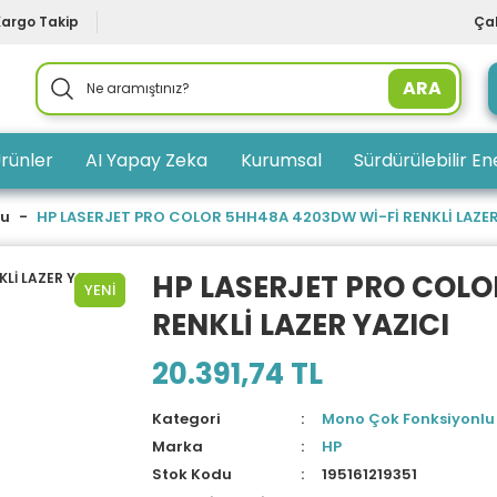
Kargo Takip
Çal
ARA
rünler
AI Yapay Zeka
Kurumsal
Sürdürülebilir Ene
lu
HP LASERJET PRO COLOR 5HH48A 4203DW Wİ-Fİ RENKLİ LAZER
HP LASERJET PRO COLO
YENİ
RENKLİ LAZER YAZICI
20.391,74 TL
Kategori
Mono Çok Fonksiyonlu
Marka
HP
Stok Kodu
195161219351