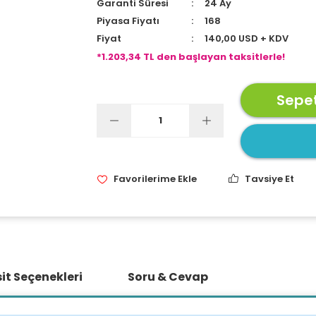
Garanti Süresi
24 Ay
Piyasa Fiyatı
168
Fiyat
140,00 USD + KDV
*1.203,34 TL den başlayan taksitlerle!
Sepet
Tavsiye Et
it Seçenekleri
Soru & Cevap