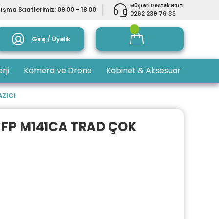
Müşteri Destek Hattı
ışma Saatlerimiz: 09:00 - 18:00
0262 239 76 33
Giriş / Üyelik
rji
Kamera ve Drone
Kabinet & Aksesuar
AZICI
MFP M141CA TRAD ÇOK