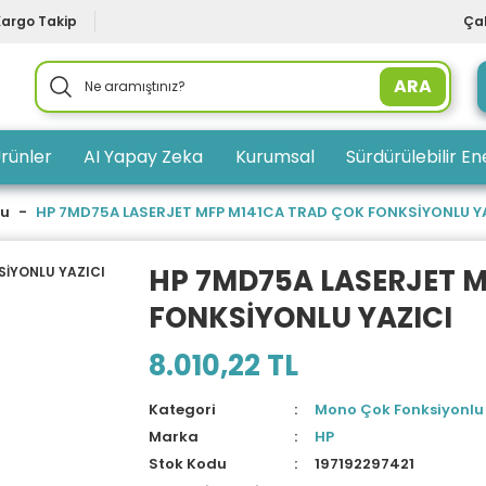
Kargo Takip
Çal
ARA
rünler
AI Yapay Zeka
Kurumsal
Sürdürülebilir Ene
lu
HP 7MD75A LASERJET MFP M141CA TRAD ÇOK FONKSİYONLU Y
HP 7MD75A LASERJET 
FONKSİYONLU YAZICI
8.010,22 TL
Kategori
Mono Çok Fonksiyonlu
Marka
HP
Stok Kodu
197192297421