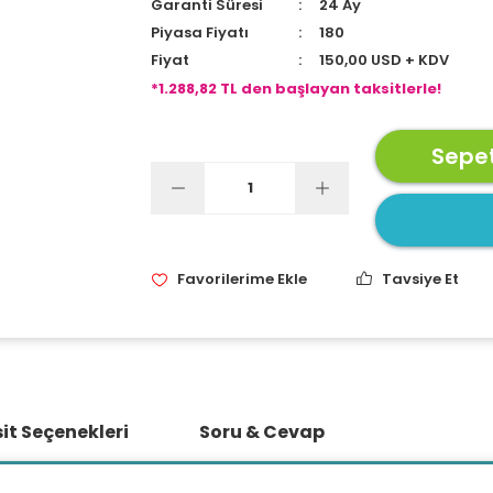
Garanti Süresi
24 Ay
Piyasa Fiyatı
180
Fiyat
150,00 USD + KDV
*1.288,82 TL den başlayan taksitlerle!
Sepet
Tavsiye Et
it Seçenekleri
Soru & Cevap