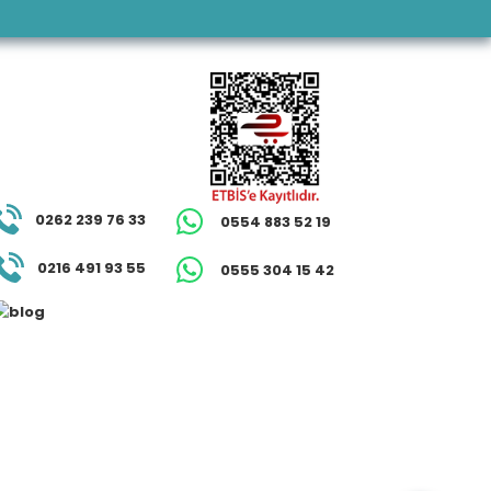
0262 239 76 33
0554 883 52 19
0216 491 93 55
0555 304 15 42