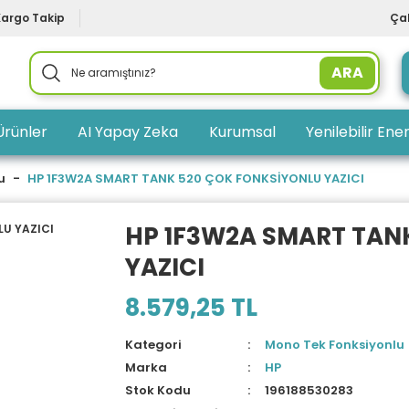
Kargo Takip
Çal
ARA
Ürünler
AI Yapay Zeka
Kurumsal
Yenilebilir Ener
u
HP 1F3W2A SMART TANK 520 ÇOK FONKSİYONLU YAZICI
HP 1F3W2A SMART TAN
YAZICI
8.579,25 TL
Kategori
Mono Tek Fonksiyonlu
Marka
HP
Stok Kodu
196188530283