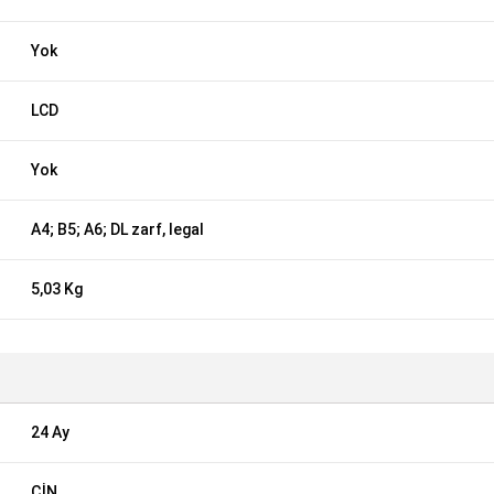
Yok
LCD
Yok
A4; B5; A6; DL zarf, legal
5,03 Kg
24 Ay
ÇİN