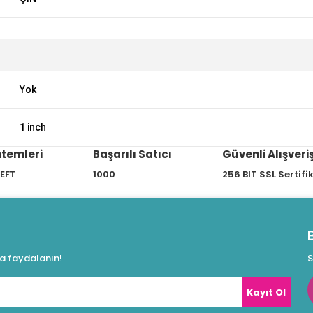
Yok
1 inch
temleri
Başarılı Satıcı
Güvenli Alışveri
 EFT
1000
256 BIT SSL Sertifi
da faydalanın!
S
Kayıt Ol