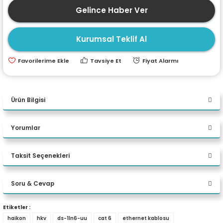
Gelince Haber Ver
ri
ları
Kurumsal Teklif Al
r
ri
Tavsiye Et
Fiyat Alarmı
ı
e Akseuarları
Ürün Bilgisi
e Ürünleri
Haıkon Ds 1Ln6 Uu Cat6 Utp Kablo 305Metre
Yorumlar
ri
Marka:
HAIKON
Taksit Seçenekleri
ikrofonlar
Model/Kod:
DS-1LN6-UU
Bu ürüne ilk yorumu siz yapın!
ri
Categori:
Cat6
Soru & Cevap
Yorum Yaz
Uzunluk:
( 305 Metre )
Etiketler :
Utp/Ftp:
Utp
haikon
hkv
ds-1ln6-uu
cat 6
ethernet kablosu