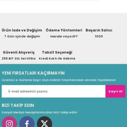
Ürün hakkında henüz soru sorulmamış.
eri
Awg:
23 Awg
Ü
rün:
Network Kablosu
Soru Sor
Ürün İade ve Değişim
Ödeme Yöntemleri
Başarılı Satıcı
(PSU)
7 Gün içinde değişim
Havale veya EFT
1000
Güvenli Alışveriş
Taksit Seçeneği
256 BIT SSL Sertifika
Kredi Kartı ile ödeme
YENİ FIRSATLARI KAÇIRMAYIN
Ücretsiz e-bültene kayıt olun indirim fırsatlarından anında faydalanın!
Kayıt Ol
BİZİ TAKİP EDİN
Sosyal Medya hesaplarımızdan bizi takip edin!