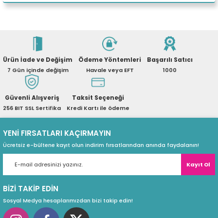
eri
Yorum Yaz
Ürün hakkında henüz soru sorulmamış.
(PSU)
Ürün İade ve Değişim
Ödeme Yöntemleri
Başarılı Satıcı
Soru Sor
7 Gün içinde değişim
Havale veya EFT
1000
Güvenli Alışveriş
Taksit Seçeneği
256 BIT SSL Sertifika
Kredi Kartı ile ödeme
YENİ FIRSATLARI KAÇIRMAYIN
Ücretsiz e-bültene kayıt olun indirim fırsatlarından anında faydalanın!
Kayıt Ol
BİZİ TAKİP EDİN
Sosyal Medya hesaplarımızdan bizi takip edin!