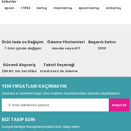
Etiketler :
eri
epson
t7892
kartuş
mavi kartuş
epson kartuş
xxl kartuş
Ürün hakkında henüz soru sorulmamış.
Soru Sor
(PSU)
Ürün İade ve Değişim
Ödeme Yöntemleri
Başarılı Satıcı
7 Gün içinde değişim
Havale veya EFT
1000
Güvenli Alışveriş
Taksit Seçeneği
256 BIT SSL Sertifika
Kredi Kartı ile ödeme
YENİ FIRSATLARI KAÇIRMAYIN
Ücretsiz e-bültene kayıt olun indirim fırsatlarından anında faydalanın!
Kayıt Ol
BİZİ TAKİP EDİN
Sosyal Medya hesaplarımızdan bizi takip edin!