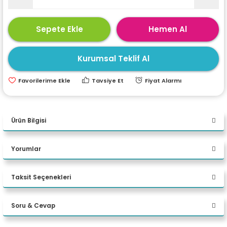
ri
ları
Sepete Ekle
Hemen Al
Kurumsal Teklif Al
r
ri
Tavsiye Et
Fiyat Alarmı
ı
e Akseuarları
e Ürünleri
Ürün Bilgisi
ri
Yorumlar
ikrofonlar
Taksit Seçenekleri
ri
Bu ürüne ilk yorumu siz yapın!
Soru & Cevap
Yorum Yaz