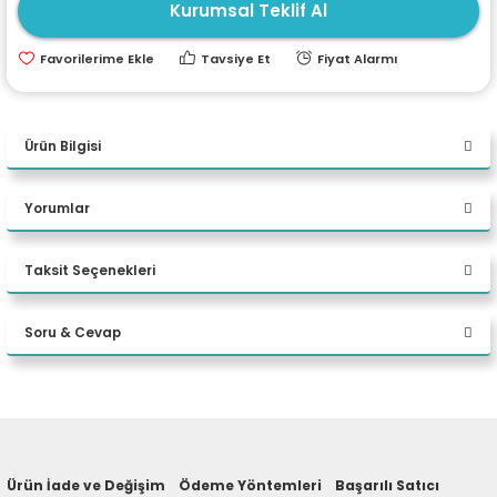
Kurumsal Teklif Al
ri
ları
Tavsiye Et
Fiyat Alarmı
r
ri
Ürün Bilgisi
ı
e Akseuarları
Yorumlar
e Ürünleri
Taksit Seçenekleri
ri
Bu ürüne ilk yorumu siz yapın!
Soru & Cevap
ikrofonlar
Yorum Yaz
ri
Ürün hakkında henüz soru sorulmamış.
Ürün İade ve Değişim
Ödeme Yöntemleri
Başarılı Satıcı
Soru Sor