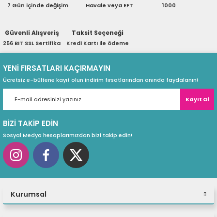
7 Gün içinde değişim
Havale veya EFT
1000
eri
Güvenli Alışveriş
Taksit Seçeneği
256 BIT SSL Sertifika
Kredi Kartı ile ödeme
(PSU)
YENİ FIRSATLARI KAÇIRMAYIN
Ücretsiz e-bültene kayıt olun indirim fırsatlarından anında faydalanın!
Kayıt Ol
BİZİ TAKİP EDİN
Sosyal Medya hesaplarımızdan bizi takip edin!
Yeni DJI Matrice 350 RTK
Yükseltilmiş bir amiral gemisi drone platformu olan Matrice 350 RTK,
Kurumsal
sektör için yeni bir standart belirliyor. Bu yeni nesil drone platformu,
tamamen yeni bir video iletim sistemi ve kontrol deneyimine, daha
verimli bir pil sistemine ve daha kapsamlı güvenlik özelliklerinin yanı sıra