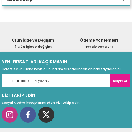
eri
Yorum Yaz
Ürün hakkında henüz soru sorulmamış.
(PSU)
Ürün İade ve Değişim
Ödeme Yöntemleri
Soru Sor
7 Gün içinde değişim
Havale veya EFT
YENİ FIRSATLARI KAÇIRMAYIN
Ücretsiz e-bültene kayıt olun indirim fırsatlarından anında faydalanın!
Kayıt Ol
BİZİ TAKİP EDİN
Sosyal Medya hesaplarımızdan bizi takip edin!