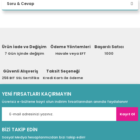
Soru & Cevap
eri
Yorum Yaz
Ürün hakkında henüz soru sorulmamış.
(PSU)
Ürün İade ve Değişim
Ödeme Yöntemleri
Başarılı Satıcı
Soru Sor
7 Gün içinde değişim
Havale veya EFT
1000
Güvenli Alışveriş
Taksit Seçeneği
256 BIT SSL Sertifika
Kredi Kartı ile ödeme
YENİ FIRSATLARI KAÇIRMAYIN
Ücretsiz e-bültene kayıt olun indirim fırsatlarından anında faydalanın!
Kayıt Ol
BİZİ TAKİP EDİN
Sosyal Medya hesaplarımızdan bizi takip edin!