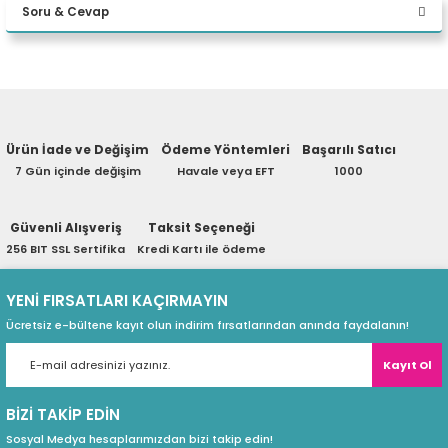
Soru & Cevap
W11P Desktop
eri
Yorum Yaz
Ürün hakkında henüz soru sorulmamış.
(PSU)
Ürün İade ve Değişim
Ödeme Yöntemleri
Başarılı Satıcı
Soru Sor
7 Gün içinde değişim
Havale veya EFT
1000
Güvenli Alışveriş
Taksit Seçeneği
256 BIT SSL Sertifika
Kredi Kartı ile ödeme
YENİ FIRSATLARI KAÇIRMAYIN
Ücretsiz e-bültene kayıt olun indirim fırsatlarından anında faydalanın!
Kayıt Ol
BİZİ TAKİP EDİN
Sosyal Medya hesaplarımızdan bizi takip edin!