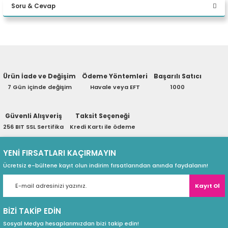
Soru & Cevap
eri
Yorum Yaz
Ürün hakkında henüz soru sorulmamış.
(PSU)
Ürün İade ve Değişim
Ödeme Yöntemleri
Başarılı Satıcı
Soru Sor
7 Gün içinde değişim
Havale veya EFT
1000
Güvenli Alışveriş
Taksit Seçeneği
256 BIT SSL Sertifika
Kredi Kartı ile ödeme
YENİ FIRSATLARI KAÇIRMAYIN
Ücretsiz e-bültene kayıt olun indirim fırsatlarından anında faydalanın!
Kayıt Ol
BİZİ TAKİP EDİN
Sosyal Medya hesaplarımızdan bizi takip edin!