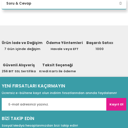
Soru & Cevap
eri
Yorum Yaz
Ürün hakkında henüz soru sorulmamış.
(PSU)
Ürün İade ve Değişim
Ödeme Yöntemleri
Başarılı Satıcı
Soru Sor
7 Gün içinde değişim
Havale veya EFT
1000
Güvenli Alışveriş
Taksit Seçeneği
256 BIT SSL Sertifika
Kredi Kartı ile ödeme
YENİ FIRSATLARI KAÇIRMAYIN
Ücretsiz e-bültene kayıt olun indirim fırsatlarından anında faydalanın!
Kayıt Ol
BİZİ TAKİP EDİN
Sosyal Medya hesaplarımızdan bizi takip edin!