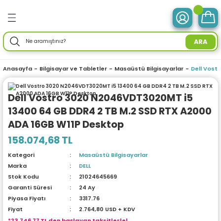
Geri Dön
Geri Dön
Geri Dön
Geri Dön
Geri Dön
Geri Dön
Geri Dön
Geri Dön
Geri Dön
Geri Dön
Geri Dön
Geri Dön
Geri Dön
ve Tabletler
 Birimleri
im Ürünleri
mleri
 Drone
r Enerji
ektroniği
Aksesuarları
rünler
ler
Aksesuar
ARA
otebook) Bilgisayarlar
leri
ksiyonlu
neleri
ç İstasyonları
ar
sesuarları
ri
ı
ü Bilgisayar
ım Üniteleri
Anasayfa
Bilgisayar ve Tabletler
Masaüstü Bilgisayarlar
Dell Vost
isayarlar
ksiyonlu
ar
ve Tablet Aksesuarları
l Ağ) Ürünleri
ör
ma
Dell Vostro 3020 N2046VDT3020MT i5
13400 64 GB DDR4 2 TB M.2 SSD RTX A2000
O) Bilgisayar
uğu
nksiyonlu
Yedek Parça
efonlar
ri
ksesuarları
enlik Yaz.
i
ADA 16GB W11P Desktop
emeleri
nksiyonlu
a
ma Makineleri
daptörler
eri
158.074,68 TL
Kategori
Masaüstü Bilgisayarlar
esuarları
r
me & Depolama
Marka
DELL
Stok Kodu
21024645669
sesuarları
noloji
 Mikrofonlar
rünleri
Garanti Süresi
24 Ay
Piyasa Fiyatı
3317.76
a
 Makinesi
azları
maları
Fiyat
2.764,80 USD + KDV
*23.746,77 TL den başlayan taksitlerle!