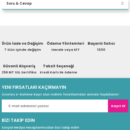
Soru & Cevap
eri
Yorum Yaz
Ürün hakkında henüz soru sorulmamış.
(PSU)
Ürün İade ve Değişim
Ödeme Yöntemleri
Başarılı Satıcı
Soru Sor
7 Gün içinde değişim
Havale veya EFT
1000
Güvenli Alışveriş
Taksit Seçeneği
256 BIT SSL Sertifika
Kredi Kartı ile ödeme
YENİ FIRSATLARI KAÇIRMAYIN
Ücretsiz e-bültene kayıt olun indirim fırsatlarından anında faydalanın!
Kayıt Ol
BİZİ TAKİP EDİN
Sosyal Medya hesaplarımızdan bizi takip edin!