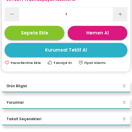
ri
ları
Sepete Ekle
Hemen Al
r
ri
Kurumsal Teklif Al
ı
e Akseuarları
Tavsiye Et
Fiyat Alarmı
e Ürünleri
ri
Ürün Bilgisi
ikrofonlar
Dell Vostro 3020
Yorumlar
ri
N2046VDT3020MT i5 13400 64
GB DDR4 2 TB M.2 SSD RTX
Taksit Seçenekleri
Bu ürüne ilk yorumu siz yapın!
A2000 ADA 16GB W11P Desktop