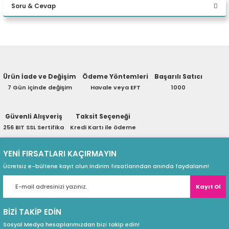
Soru & Cevap
eri
Yorum Yaz
Ürün hakkında henüz soru sorulmamış.
(PSU)
Ürün İade ve Değişim
Ödeme Yöntemleri
Başarılı Satıcı
Soru Sor
7 Gün içinde değişim
Havale veya EFT
1000
Güvenli Alışveriş
Taksit Seçeneği
256 BIT SSL Sertifika
Kredi Kartı ile ödeme
YENİ FIRSATLARI KAÇIRMAYIN
Ücretsiz e-bültene kayıt olun indirim fırsatlarından anında faydalanın!
Kayıt Ol
BİZİ TAKİP EDİN
Sosyal Medya hesaplarımızdan bizi takip edin!