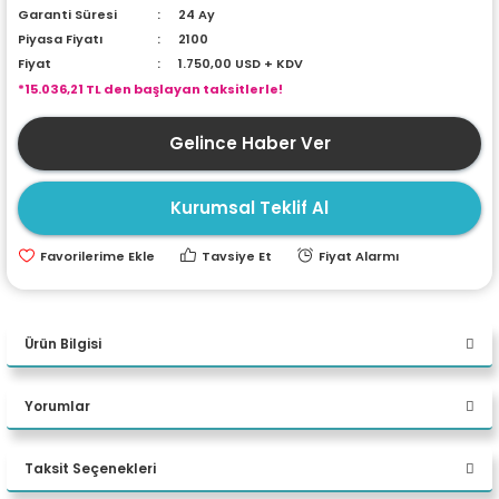
Garanti Süresi
24 Ay
ri
ları
Piyasa Fiyatı
2100
Fiyat
1.750,00 USD + KDV
*15.036,21 TL den başlayan taksitlerle!
r
ri
Gelince Haber Ver
ı
e Akseuarları
Kurumsal Teklif Al
e Ürünleri
Tavsiye Et
Fiyat Alarmı
ri
Ürün Bilgisi
ikrofonlar
Yorumlar
ri
TEKNIK ÖZELLIKLER
Taksit Seçenekleri