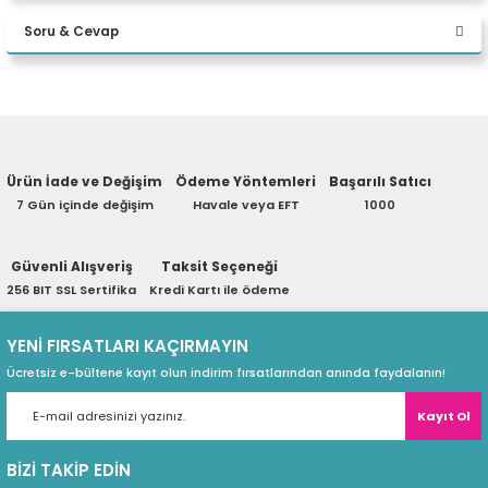
Bu ürüne ilk yorumu siz yapın!
eri
SUNUCU TIPI
TOWER
Soru & Cevap
Yorum Yaz
IŞLEMCI SAYISI
1
MAX. IŞLEMCI SAYISI
1
Ürün hakkında henüz soru sorulmamış.
(PSU)
IŞLEMCI SERISI
INTEL XEON
Ürün İade ve Değişim
Ödeme Yöntemleri
Başarılı Satıcı
Soru Sor
IŞLEMCI KODU
E-2434
7 Gün içinde değişim
Havale veya EFT
1000
BELLEK
16GB
Güvenli Alışveriş
Taksit Seçeneği
256 BIT SSL Sertifika
MAX. BELLEK YUVA SAYISI
Kredi Kartı ile ödeme
4
DEPOLAMA
480GB
YENİ FIRSATLARI KAÇIRMAYIN
Ücretsiz e-bültene kayıt olun indirim fırsatlarından anında faydalanın!
DISK YUVA SAYISI
3X3.5INÇ
Kayıt Ol
DISK YUVA ARTTIRILABILIR
HAYIR
BİZİ TAKİP EDİN
GÜÇ KAYNAĞI
1X300WATT