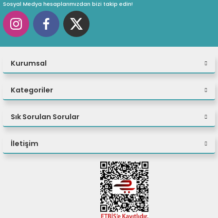
Sosyal Medya hesaplarımızdan bizi takip edin!
NETWROK KARTI
1GB X2PORT
OPTIK SÜRÜCÜ
YOK
IŞLETIM SISTEMI
YOK
Kurumsal
YÖNETIM YAZILIMI
IDRAC9
Kategoriler
GARANTI
3YIL YERINDE DESTEK
Sık Sorulan Sorular
İletişim