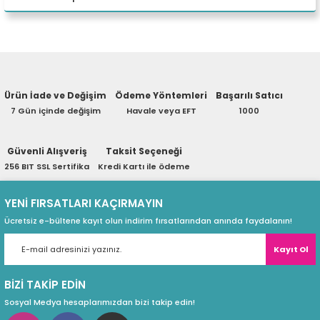
eri
Yorum Yaz
Ürün hakkında henüz soru sorulmamış.
(PSU)
Ürün İade ve Değişim
Ödeme Yöntemleri
Başarılı Satıcı
Soru Sor
7 Gün içinde değişim
Havale veya EFT
1000
Güvenli Alışveriş
Taksit Seçeneği
256 BIT SSL Sertifika
Kredi Kartı ile ödeme
YENİ FIRSATLARI KAÇIRMAYIN
Ücretsiz e-bültene kayıt olun indirim fırsatlarından anında faydalanın!
Kayıt Ol
BİZİ TAKİP EDİN
Sosyal Medya hesaplarımızdan bizi takip edin!