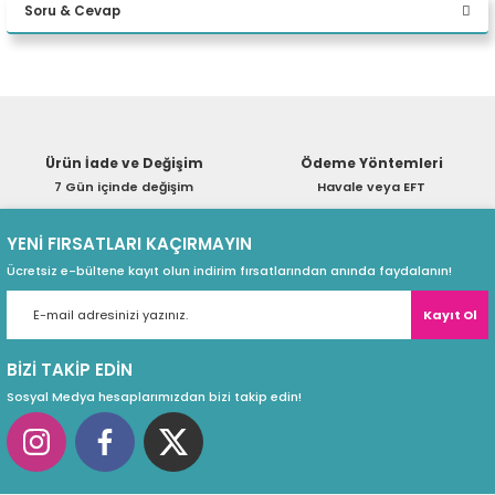
W11P WS
Soru & Cevap
eri
Yorum Yaz
Ürün hakkında henüz soru sorulmamış.
(PSU)
Ürün İade ve Değişim
Ödeme Yöntemleri
Soru Sor
7 Gün içinde değişim
Havale veya EFT
YENİ FIRSATLARI KAÇIRMAYIN
Ücretsiz e-bültene kayıt olun indirim fırsatlarından anında faydalanın!
Kayıt Ol
BİZİ TAKİP EDİN
Sosyal Medya hesaplarımızdan bizi takip edin!