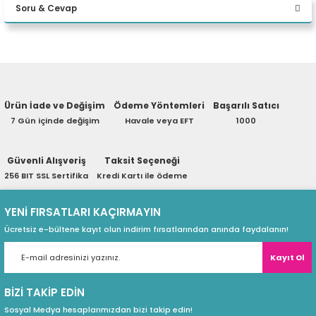
Soru & Cevap
eri
Yorum Yaz
Ürün hakkında henüz soru sorulmamış.
(PSU)
Ürün İade ve Değişim
Ödeme Yöntemleri
Başarılı Satıcı
Soru Sor
7 Gün içinde değişim
Havale veya EFT
1000
Güvenli Alışveriş
Taksit Seçeneği
256 BIT SSL Sertifika
Kredi Kartı ile ödeme
YENİ FIRSATLARI KAÇIRMAYIN
Ücretsiz e-bültene kayıt olun indirim fırsatlarından anında faydalanın!
Kayıt Ol
BİZİ TAKİP EDİN
Sosyal Medya hesaplarımızdan bizi takip edin!