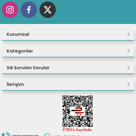
Kurumsal
Kategoriler
Sık Sorulan Sorular
İletişim
Yapay zeka destekli iş akışları
için
Dahili yapay zeka gücüyle büyük veri kümelerini
zahmetsizce işleyin, karmaşık analizler
gerçekleştirin veya makine öğrenimi modellerini
optimize edin. Intel® Core™ Ultra işlemci ve NVIDIA