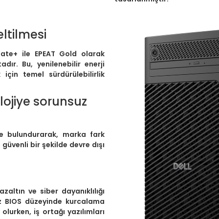
ltilmesi
mate+ ile EPEAT Gold olarak
dır. Bu, yenilenebilir enerji
için temel sürdürülebilirlik
lojiye sorunsuz
nde bulundurarak, marka fark
güvenli bir şekilde devre dışı
zaltın ve siber dayanıklılığı
rsiz BIOS düzeyinde kurcalama
olurken, iş ortağı yazılımları