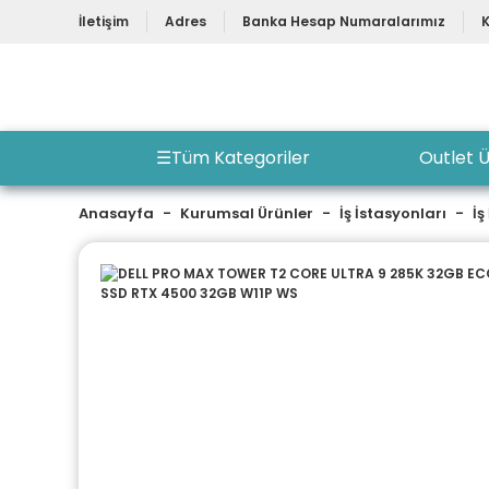
İletişim
Adres
Banka Hesap Numaralarımız
☰
Tüm Kategoriler
Outlet Ü
Anasayfa
Kurumsal Ürünler
İş İstasyonları
İş