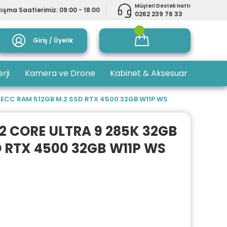
Müşteri Destek Hattı
ışma Saatlerimiz: 09:00 - 18:00
0262 239 76 33
Giriş / Üyelik
rji
Kamera ve Drone
Kabinet & Aksesuar
 ECC RAM 512GB M.2 SSD RTX 4500 32GB W11P WS
2 CORE ULTRA 9 285K 32GB
D RTX 4500 32GB W11P WS