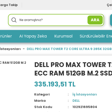
Kargo Takip
Çal
ARA
rünler
AI Yapay Zeka
Kurumsal
Sürdürülebilir Ene
 İstasyonları
DELL PRO MAX TOWER T2 CORE ULTRA 9 285K 32GB
DELL PRO MAX TOWER T
ECC RAM 512GB M.2 SS
335.193,51 TL
Kategori
İş İstasyonları
Marka
DELL
Stok Kodu
102921695804