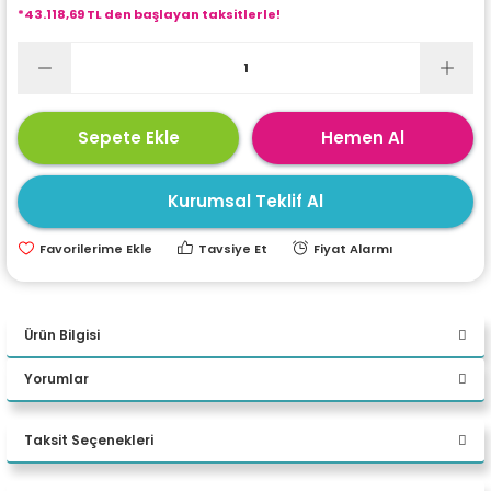
*43.118,69 TL den başlayan taksitlerle!
ri
ları
r
ri
Sepete Ekle
Hemen Al
ı
e Akseuarları
Kurumsal Teklif Al
e Ürünleri
Tavsiye Et
Fiyat Alarmı
ri
Ürün Bilgisi
ikrofonlar
Yorumlar
DELL PRO MAX TOWER T2 CORE
ri
ULTRA 9 285K 32GB ECC RAM
Taksit Seçenekleri
512GB M.2 SSD RTX 4500 20GB
Bu ürüne ilk yorumu siz yapın!