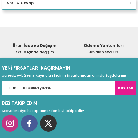
W11P WS
Soru & Cevap
eri
Yorum Yaz
Ürün hakkında henüz soru sorulmamış.
(PSU)
Ürün İade ve Değişim
Ödeme Yöntemleri
Soru Sor
7 Gün içinde değişim
Havale veya EFT
YENİ FIRSATLARI KAÇIRMAYIN
Ücretsiz e-bültene kayıt olun indirim fırsatlarından anında faydalanın!
Kayıt Ol
BİZİ TAKİP EDİN
Sosyal Medya hesaplarımızdan bizi takip edin!