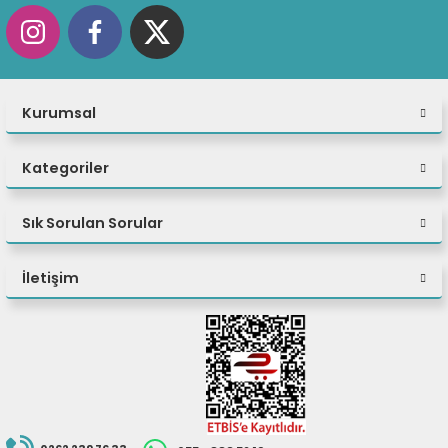
Kurumsal
Kategoriler
Sık Sorulan Sorular
İletişim
Yapay zeka destekli iş akışları
için
Dahili yapay zeka gücüyle büyük veri kümelerini
zahmetsizce işleyin, karmaşık analizler
gerçekleştirin veya makine öğrenimi modellerini
optimize edin. Intel® Core™ Ultra işlemci ve NVIDIA