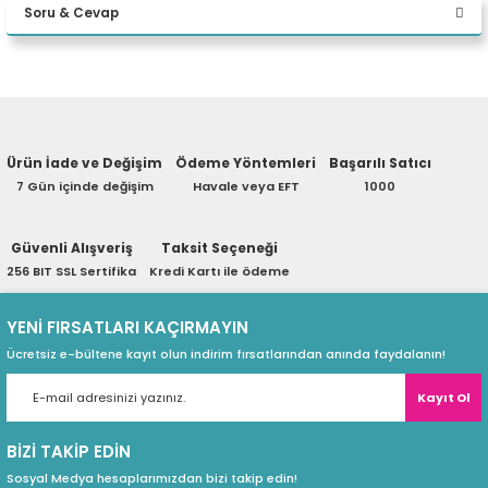
Soru & Cevap
eri
Yorum Yaz
Ürün hakkında henüz soru sorulmamış.
(PSU)
Ürün İade ve Değişim
Ödeme Yöntemleri
Başarılı Satıcı
Soru Sor
7 Gün içinde değişim
Havale veya EFT
1000
Güvenli Alışveriş
Taksit Seçeneği
256 BIT SSL Sertifika
Kredi Kartı ile ödeme
YENİ FIRSATLARI KAÇIRMAYIN
Ücretsiz e-bültene kayıt olun indirim fırsatlarından anında faydalanın!
Kayıt Ol
BİZİ TAKİP EDİN
Sosyal Medya hesaplarımızdan bizi takip edin!