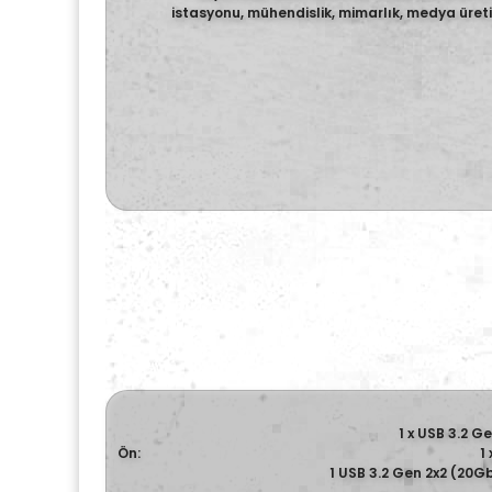
istasyonu, mühendislik, mimarlık, medya üretim
1 x USB 3.2 G
Ön:
1
1 USB 3.2 Gen 2x2 (20G