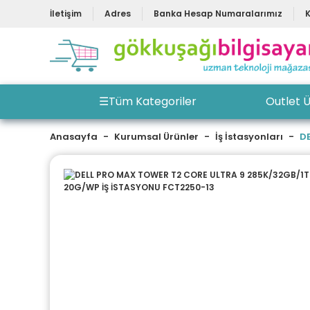
İletişim
Adres
Banka Hesap Numaralarımız
☰
Tüm Kategoriler
Outlet Ü
Anasayfa
Kurumsal Ürünler
İş İstasyonları
D