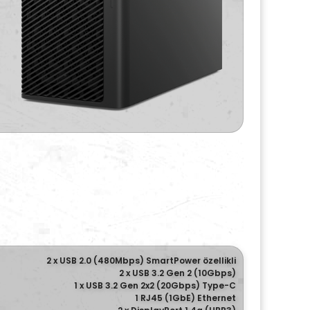
2 x USB 2.0 (480Mbps) SmartPower özellikli
2 x USB 3.2 Gen 2 (10Gbps)
1 x USB 3.2 Gen 2x2 (20Gbps) Type-C
1 RJ45 (1GbE) Ethernet