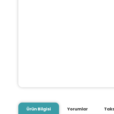
Ürün Bilgisi
Yorumlar
Taks