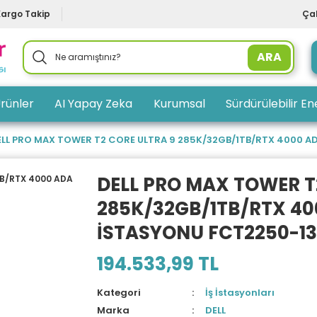
Kargo Takip
Çal
ARA
rünler
AI Yapay Zeka
Kurumsal
Sürdürülebilir Ene
ELL PRO MAX TOWER T2 CORE ULTRA 9 285K/32GB/1TB/RTX 4000 A
DELL PRO MAX TOWER T
285K/32GB/1TB/RTX 40
İSTASYONU FCT2250-1
194.533,99 TL
Kategori
İş İstasyonları
Marka
DELL