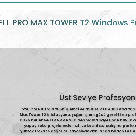
ELL PRO MAX TOWER T2 Windows P
Üst Seviye Profesyo
Intel Core Ultra 9 285K işlemci ve NVIDIA RTX 4000 Ada 20GB
Max Tower T2 iş istasyonu, yoğun işlem gücü gerektiren pro
DDR5 bellek ve 1TB NVMe SSD depolama sayesinde büyük veri
yapay zekâ projelerinde hızlı ve kesintisiz çalışma perfor
yüksek frekans değerleri sayesinde aynı anda birden fazla a