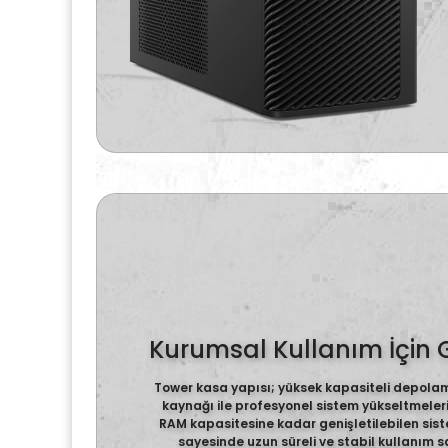
Kurumsal Kullanım İçin G
Tower kasa yapısı; yüksek kapasiteli depolam
kaynağı ile profesyonel sistem yükseltmeler
RAM kapasitesine kadar genişletilebilen siste
sayesinde uzun süreli ve stabil kullanım sa