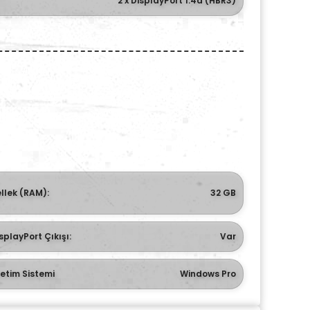
2 x DisplayPort 1.4a (HBR3)
llek (RAM):
32 GB
splayPort Çıkışı:
Var
letim Sistemi
Windows Pro