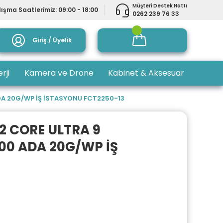
Müşteri Destek Hattı
ışma Saatlerimiz: 09:00 - 18:00
0262 239 76 33
Giriş / Üyelik
rji
Kamera ve Drone
Kabinet & Aksesuar
DA 20G/WP İŞ İSTASYONU FCT2250-13
2 CORE ULTRA 9
00 ADA 20G/WP İŞ
3