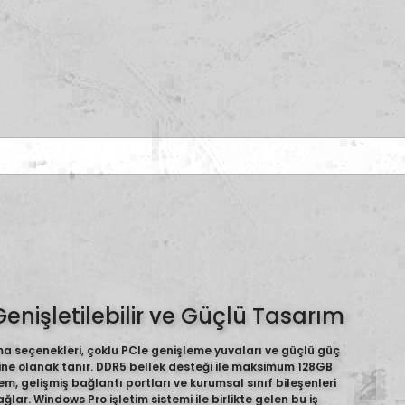
enişletilebilir ve Güçlü Tasarım
a seçenekleri, çoklu PCIe genişleme yuvaları ve güçlü güç
ine olanak tanır. DDR5 bellek desteği ile maksimum 128GB
m, gelişmiş bağlantı portları ve kurumsal sınıf bileşenleri
ğlar. Windows Pro işletim sistemi ile birlikte gelen bu iş