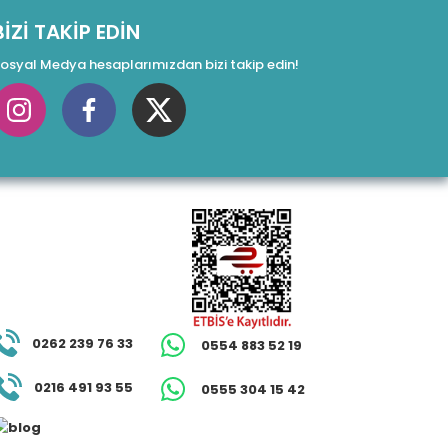
BİZİ TAKİP EDİN
osyal Medya hesaplarımızdan bizi takip edin!
0262 239 76 33
0554 883 52 19
0216 491 93 55
0555 304 15 42