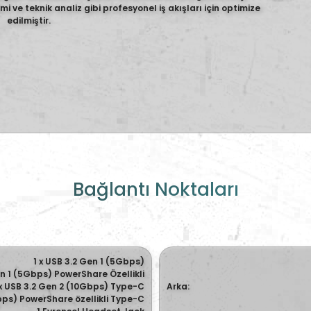
i ve teknik analiz gibi profesyonel iş akışları için optimize
edilmiştir.
Bağlantı Noktaları
1 x USB 3.2 Gen 1 (5Gbps)
en 1 (5Gbps) PowerShare Özellikli
 x USB 3.2 Gen 2 (10Gbps) Type-C
Arka:
bps) PowerShare özellikli Type-C