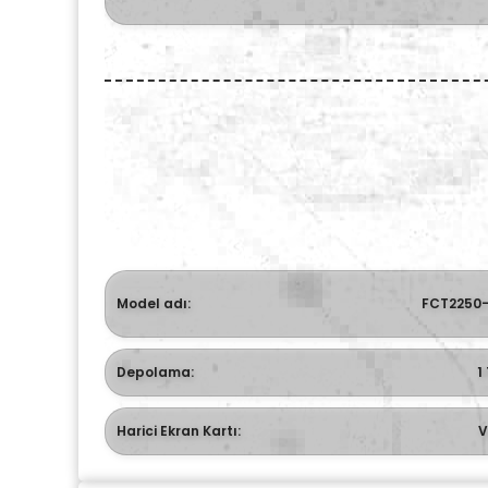
Model adı:
FCT2250-
Depolama:
1
Harici Ekran Kartı:
V