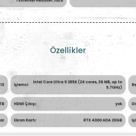
1 Evrensel Headset Jack
Özellikler
Intel Core Ultra 9 285K (24 cores, 36 MB, up to
13
İşlemci:
Be
5.7GHz)
 TB
HDMI Çıkışı:
yok
Di
ar
Ekran Kartı:
RTX 4000 ADA 20GB
İş