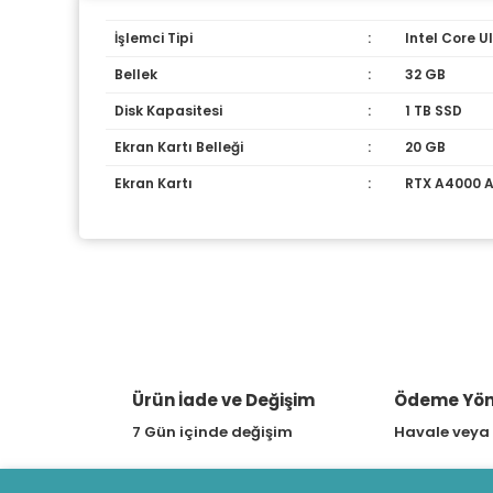
İşlemci Tipi
:
Intel Core Ul
Bellek
:
32 GB
Disk Kapasitesi
:
1 TB SSD
Ekran Kartı Belleği
:
20 GB
Ekran Kartı
:
RTX A4000 
Ürün İade ve Değişim
Ödeme Yön
7 Gün içinde değişim
Havale veya