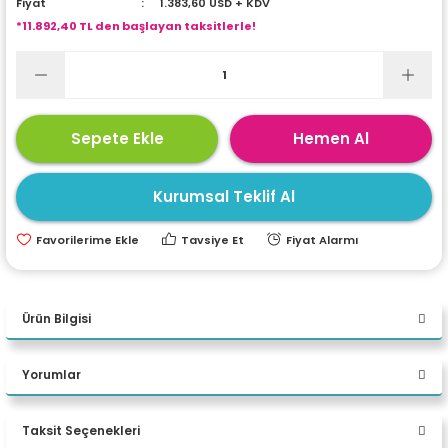
Fiyat
1.383,60 USD + KDV
ri
ları
*11.892,40 TL den başlayan taksitlerle!
r
ri
Sepete Ekle
Hemen Al
ı
e Akseuarları
Kurumsal Teklif Al
e Ürünleri
Tavsiye Et
Fiyat Alarmı
ri
ikrofonlar
Ürün Bilgisi
ri
DELL PRECİSİON M3560 İ7-
Yorumlar
1185G7/16GB/3TB/T500/W10P
TAŞINABİLİR BİLGİSAYAR
Taksit Seçenekleri