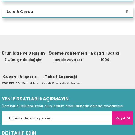
Bu ürüne ilk yorumu siz yapın!
XCTOP3560EMEA1
eri
Soru & Cevap
Yorum Yaz
(PSU)
Ürün hakkında henüz soru sorulmamış.
Ürün İade ve Değişim
Ödeme Yöntemleri
Başarılı Satıcı
Soru Sor
7 Gün içinde değişim
Havale veya EFT
1000
Güvenli Alışveriş
Taksit Seçeneği
256 BIT SSL Sertifika
Kredi Kartı ile ödeme
YENİ FIRSATLARI KAÇIRMAYIN
Ücretsiz e-bültene kayıt olun indirim fırsatlarından anında faydalanın!
Kayıt Ol
BİZİ TAKİP EDİN