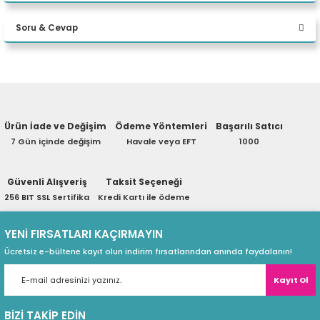
Bu ürüne ilk yorumu siz yapın!
XCTOP3560EMEA1
eri
Soru & Cevap
Yorum Yaz
(PSU)
Ürün hakkında henüz soru sorulmamış.
Ürün İade ve Değişim
Ödeme Yöntemleri
Başarılı Satıcı
Soru Sor
7 Gün içinde değişim
Havale veya EFT
1000
Güvenli Alışveriş
Taksit Seçeneği
256 BIT SSL Sertifika
Kredi Kartı ile ödeme
YENİ FIRSATLARI KAÇIRMAYIN
Ücretsiz e-bültene kayıt olun indirim fırsatlarından anında faydalanın!
Kayıt Ol
BİZİ TAKİP EDİN