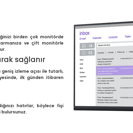
riğinizi birden çok monitörde
karmanıza ve çift monitörle
ur.
arak sağlanır
geniş izleme açısı ile tutarlı,
esinde, ilk günden itibaren
ğınızı hatırlar, böylece fişi
i bulursunuz.