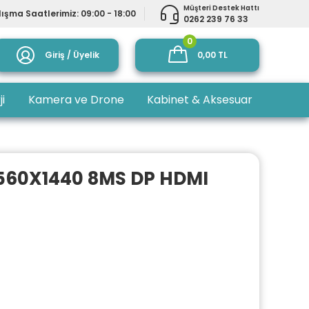
Müşteri Destek Hattı
ışma Saatlerimiz: 09:00 - 18:00
0262 239 76 33
0
Giriş / Üyelik
0,00 TL
ji
Kamera ve Drone
Kabinet & Aksesuar
 2560X1440 8MS DP HDMI