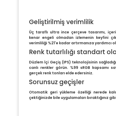
Geliştirilmiş verimlilik
Üç taraflı ultra ince çerçeve tasarımı, içe
kenar engeli olmadan izlemenin keyfini çı
verimliliği %21'e kadar artırmanıza yardımcı ol
Renk tutarlılığı standart ol
Düzlem İçi Geçiş (IPS) teknolojisinin sağladığı 
canlı renkler görün. %99 sRGB kapsamı say
gerçek renk tonları elde edersiniz.
Sorunsuz geçişler
Otomatik geri yükleme özelliği nerede kaldı
çektiğinizde bile uygulamaları bıraktığınız gib