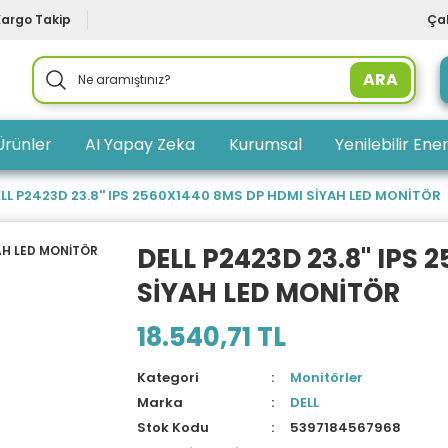
Kargo Takip
Çal
ARA
Ürünler
AI Yapay Zeka
Kurumsal
Yenilebilir Ener
LL P2423D 23.8'' IPS 2560X1440 8MS DP HDMI SİYAH LED MONİTÖR
DELL P2423D 23.8'' IPS
SİYAH LED MONİTÖR
18.540,71 TL
Kategori
Monitörler
Marka
DELL
Stok Kodu
5397184567968