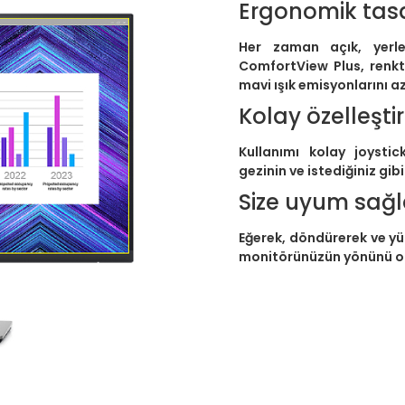
Ergonomik tas
Her zaman açık, yerle
ComfortView Plus, renkt
mavi ışık emisyonlarını az
Kolay özelleşt
Kullanımı kolay joystic
gezinin ve istediğiniz gibi
Size uyum sağl
Eğerek, döndürerek ve yü
monitörünüzün yönünü op