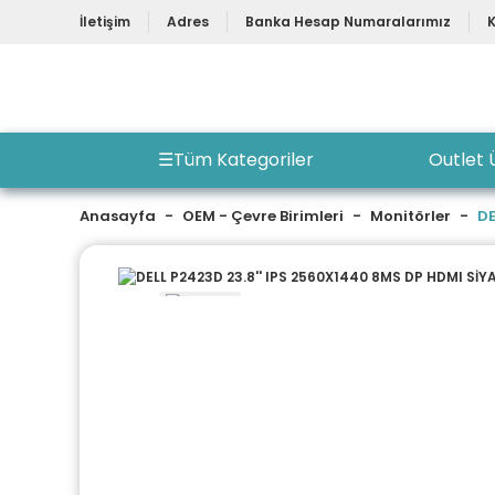
İletişim
Adres
Banka Hesap Numaralarımız
☰
Tüm Kategoriler
Outlet 
Anasayfa
OEM - Çevre Birimleri
Monitörler
DE