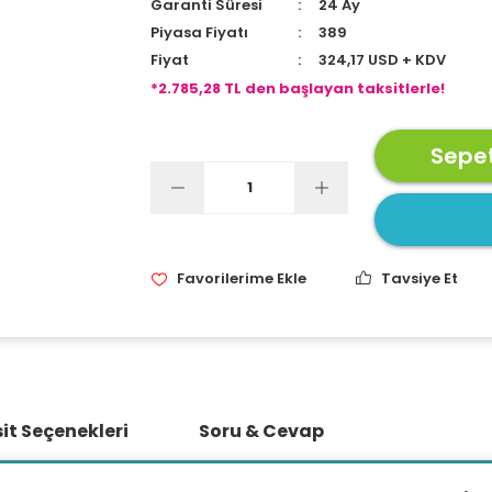
Garanti Süresi
24 Ay
Piyasa Fiyatı
389
Fiyat
324,17 USD + KDV
*2.785,28 TL den başlayan taksitlerle!
Sepet
Tavsiye Et
it Seçenekleri
Soru & Cevap