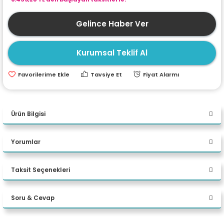
ri
ları
Gelince Haber Ver
Kurumsal Teklif Al
r
ri
Tavsiye Et
Fiyat Alarmı
ı
e Akseuarları
e Ürünleri
Ürün Bilgisi
ri
Dell Optiplex 7010 SFF Plus İ5
Yorumlar
13500 16GB 256GB UBU
ikrofonlar
N004O7010SFFPUBU Masaüstü
Taksit Seçenekleri
ri
Bu ürüne ilk yorumu siz yapın!
Bilgisayar
Soru & Cevap
Yorum Yaz