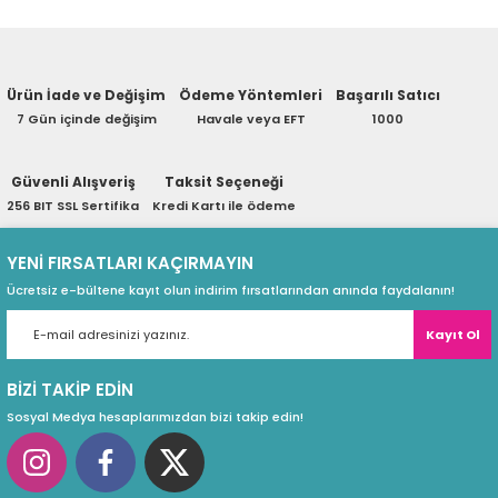
eri
Ürün hakkında henüz soru sorulmamış.
Ürün İade ve Değişim
Ödeme Yöntemleri
Başarılı Satıcı
Soru Sor
7 Gün içinde değişim
Havale veya EFT
1000
(PSU)
Güvenli Alışveriş
Taksit Seçeneği
256 BIT SSL Sertifika
Kredi Kartı ile ödeme
YENİ FIRSATLARI KAÇIRMAYIN
Ücretsiz e-bültene kayıt olun indirim fırsatlarından anında faydalanın!
Kayıt Ol
BİZİ TAKİP EDİN
Sosyal Medya hesaplarımızdan bizi takip edin!