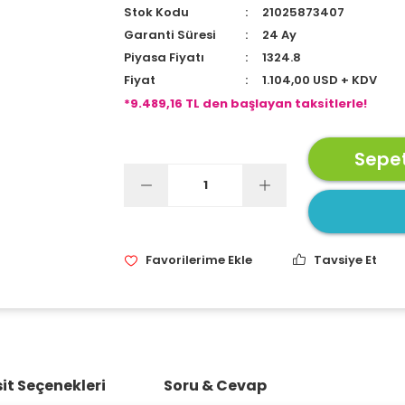
Stok Kodu
21025873407
Garanti Süresi
24 Ay
Piyasa Fiyatı
1324.8
Fiyat
1.104,00 USD + KDV
*9.489,16 TL den başlayan taksitlerle!
Sepet
Tavsiye Et
it Seçenekleri
Soru & Cevap