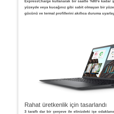
ExpressCharge kullanarak bir saatte %80'e kadar şa
yüzeyde veya kucağınız gibi sabit olmayan bir yüze
gücünü ve termal profillerini akıllıca duruma uyarlay
Rahat üretkenlik için tasarlandı
3 taraflı dar bir çerçeve ile elinizdeki işe odakl