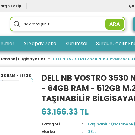
Kargo Takip
Çal
ARA
rünler
AI Yapay Zeka
Kurumsal
Sürdürülebilir Ene
otebook) Bilgisayarlar
DELL NB VOSTRO 3530 N1601PVNB3530U İ7-
DELL NB VOSTRO 3530 
- 64GB RAM - 512GB M.2 
TAŞINABİLİR BİLGİSAYA
63.166,33 TL
Kategori
Taşınabilir (Notebook)
Marka
DELL