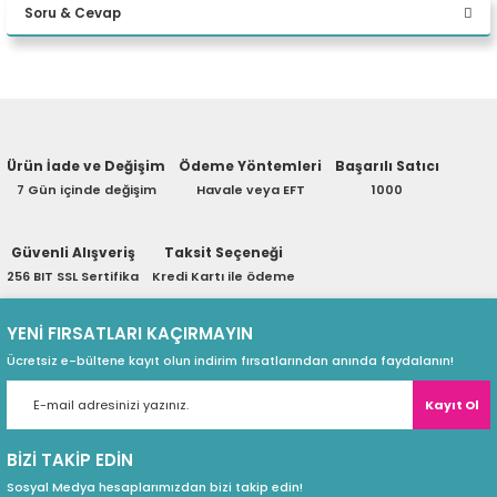
Soru & Cevap
eri
Yorum Yaz
Ürün hakkında henüz soru sorulmamış.
(PSU)
Ürün İade ve Değişim
Ödeme Yöntemleri
Başarılı Satıcı
Soru Sor
7 Gün içinde değişim
Havale veya EFT
1000
Güvenli Alışveriş
Taksit Seçeneği
256 BIT SSL Sertifika
Kredi Kartı ile ödeme
İhtiyacınız olan performans
YENİ FIRSATLARI KAÇIRMAYIN
Günlük görevler , SSD depolamanın akıcı performansıyla birleşt
Ücretsiz e-bültene kayıt olun indirim fırsatlarından anında faydalanın!
ExpressCharge kullanarak bir saatte %80'e kadar şarj ile ciha
yüzeyde veya kucağınız gibi sabit olmayan bir yüzeyde olsun, 
Kayıt Ol
gücünü ve termal profillerini akıllıca duruma uyarlayarak cihazın
BİZİ TAKİP EDİN
Sosyal Medya hesaplarımızdan bizi takip edin!