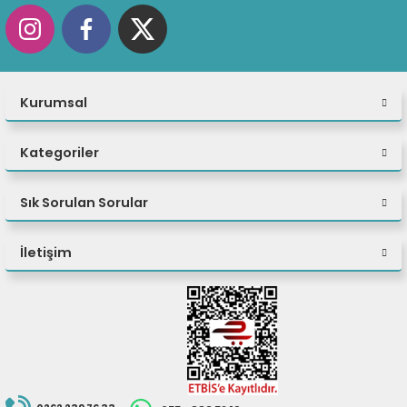
Gerçekliğinizi yansıtacak ve vurgulayarak mükemmel bir doğru
geliştirilmiş FHD+IR kamera dahil olmak üzere birden fazla kamer
seçim yapın.
FHD Touch'a kadar çok çeşitli panel seçenekleri.
Kurumsal
Kategoriler
Sık Sorulan Sorular
İletişim