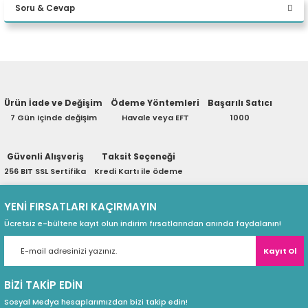
Soru & Cevap
eri
Yorum Yaz
Ürün hakkında henüz soru sorulmamış.
(PSU)
Ürün İade ve Değişim
Ödeme Yöntemleri
Başarılı Satıcı
Soru Sor
7 Gün içinde değişim
Havale veya EFT
1000
Güvenli Alışveriş
Taksit Seçeneği
256 BIT SSL Sertifika
Kredi Kartı ile ödeme
YENİ FIRSATLARI KAÇIRMAYIN
Ücretsiz e-bültene kayıt olun indirim fırsatlarından anında faydalanın!
Güçleri birleştirmek için oluşturuldu
Kayıt Ol
Akıllı Ses, aramanın her iki ucundaki arka plan gürültüsü ve yankı
Kalitesi İzleme, ses kalitesinin ne zaman zayıf olduğunu size gösterir
BİZİ TAKİP EDİN
Sosyal Medya hesaplarımızdan bizi takip edin!