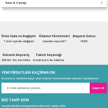
Soru & Cevap
eri
Yorum Yaz
Ürün hakkında henüz soru sorulmamış.
(PSU)
Ürün İade ve Değişim
Ödeme Yöntemleri
Başarılı Satıcı
Soru Sor
7 Gün içinde değişim
Havale veya EFT
1000
Güvenli Alışveriş
Taksit Seçeneği
256 BIT SSL Sertifika
Kredi Kartı ile ödeme
YENİ FIRSATLARI KAÇIRMAYIN
Güçleri birleştirmek için oluşturuldu
Ücretsiz e-bültene kayıt olun indirim fırsatlarından anında faydalanın!
Akıllı Ses, aramanın her iki ucundaki arka plan gürültüsü ve yankı
Kayıt Ol
Kalitesi İzleme, ses kalitesinin ne zaman zayıf olduğunu size gösterir
BİZİ TAKİP EDİN
Gerçekliğinizi yansıtacak ve vurgulayarak mükemmel bir doğru
Sosyal Medya hesaplarımızdan bizi takip edin!
geliştirilmiş FHD+IR kamera dahil olmak üzere birden fazla kamer