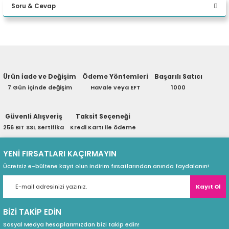
Soru & Cevap
eri
Yorum Yaz
Ürün hakkında henüz soru sorulmamış.
(PSU)
Ürün İade ve Değişim
Ödeme Yöntemleri
Başarılı Satıcı
Soru Sor
7 Gün içinde değişim
Havale veya EFT
1000
Güvenli Alışveriş
Taksit Seçeneği
256 BIT SSL Sertifika
Kredi Kartı ile ödeme
YENİ FIRSATLARI KAÇIRMAYIN
Güçleri birleştirmek için oluşturuldu
Ücretsiz e-bültene kayıt olun indirim fırsatlarından anında faydalanın!
Akıllı Ses, aramanın her iki ucundaki arka plan gürültüsü ve yankı
Kayıt Ol
Kalitesi İzleme, ses kalitesinin ne zaman zayıf olduğunu size gösterir
BİZİ TAKİP EDİN
Gerçekliğinizi yansıtacak ve vurgulayarak mükemmel bir doğru
Sosyal Medya hesaplarımızdan bizi takip edin!
geliştirilmiş FHD+IR kamera dahil olmak üzere birden fazla kamer