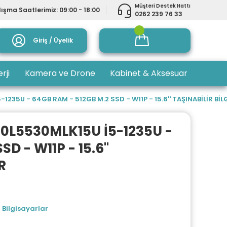
Müşteri Destek Hattı
ışma Saatlerimiz: 09:00 - 18:00
0262 239 76 33
Giriş / Üyelik
rji
Kamera ve Drone
Kabinet & Aksesuar
1235U - 64GB RAM - 512GB M.2 SSD - W11P - 15.6'' TAŞINABİLİR Bİ
10L5530MLK15U İ5-1235U -
D - W11P - 15.6''
R
 Bilgisayarlar