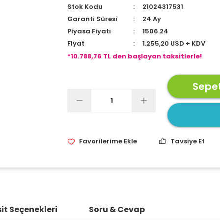
Stok Kodu
21024317531
Garanti Süresi
24 Ay
Piyasa Fiyatı
1506.24
Fiyat
1.255,20 USD + KDV
*10.788,76 TL den başlayan taksitlerle!
Sepet
Tavsiye Et
it Seçenekleri
Soru & Cevap