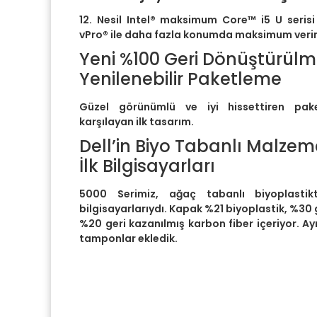
12. Nesil Intel® maksimum Core™ i5 U serisi
vPro® ile daha fazla konumda maksimum veriml
Yeni %100 Geri Dönüştürül
Yenilenebilir Paketleme
Güzel görünümlü ve iyi hissettiren pake
karşılayan ilk tasarım.
Dell’in Biyo Tabanlı Malzem
İlk Bilgisayarları
5000 Serimiz, ağaç tabanlı biyoplastikt
bilgisayarlarıydı. Kapak %21 biyoplastik, %30
%20 geri kazanılmış karbon fiber içeriyor. A
tamponlar ekledik.