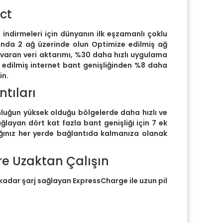
ct
o indirmeleri için dünyanın ilk eşzamanlı çoklu
anda 2 ağ üzerinde olun Optimize edilmiş ağ
varan veri aktarımı, %30 daha hızlı uygulama
e edilmiş internet bant genişliğinden %8 daha
in.
ntıları
unluğun yüksek olduğu bölgelerde daha hızlı ve
layan dört kat fazla bant genişliği için 7 ek
ığınız her yerde bağlantıda kalmanıza olanak
e Uzaktan Çalışın
kadar şarj sağlayan ExpressCharge ile uzun pil