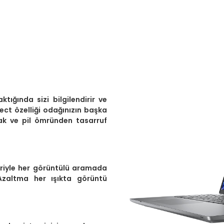
aktığında sizi bilgilendirir ve
ect özelliği odağınızın başka
umak ve pil ömründen tasarruf
leriyle her görüntülü aramada
Azaltma her ışıkta görüntü