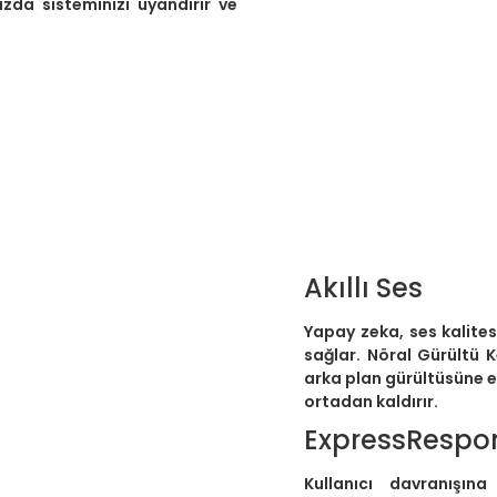
ızda sisteminizi uyandırır ve
Akıllı Ses
Yapay zeka, ses kalitesi
sağlar. Nöral Gürültü K
arka plan gürültüsüne 
ortadan kaldırır.
ExpressRespo
Kullanıcı davranışın