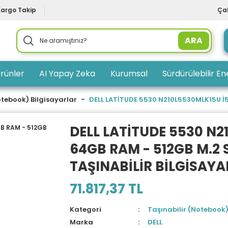
Kargo Takip
Çal
ARA
rünler
AI Yapay Zeka
Kurumsal
Sürdürülebilir Ene
otebook) Bilgisayarlar
DELL LATİTUDE 5530 N210L5530MLK15U İ5-
DELL LATİTUDE 5530 N2
64GB RAM - 512GB M.2 SS
TAŞINABİLİR BİLGİSAYA
71.817,37 TL
Kategori
Taşınabilir (Notebook)
Marka
DELL