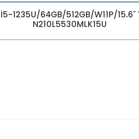
 İ5-1235U/64GB/512GB/W11P/15.6'' 
N210L5530MLK15U