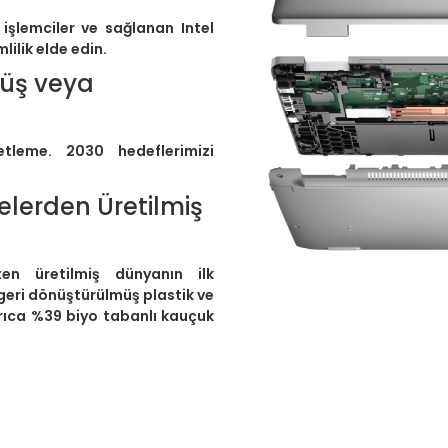
 işlemciler ve sağlanan Intel
ilik elde edin.
müş veya
tleme. 2030 hedeflerimizi
elerden Üretilmiş
en üretilmiş dünyanın ilk
 geri dönüştürülmüş plastik ve
yrıca %39 biyo tabanlı kauçuk