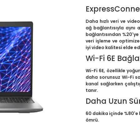
ExpressConne
Daha hızlı veri ve vide
ağ bağlantısıyla aynı 
bağlantısından %20'ye 
veri işleme ve optimiz
iyi video kalitesi elde ed
Wi-Fi 6E Bağla
Wi-Fi 6E, özellikle yoğ
daha sorunsuz Wi-Fi sağ
kanal sağlarken çalışt
tanır.
Daha Uzun Sür
60 dakika içinde %80'e 
ömrü.