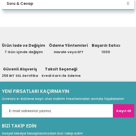
Soru & Cevap
eri
Yorum Yaz
Ürün hakkında henüz soru sorulmamış.
(PSU)
Ürün İade ve Değişim
Ödeme Yöntemleri
Başarılı Satıcı
Soru Sor
7 Gün içinde değişim
Havale veya EFT
1000
Güvenli Alışveriş
Taksit Seçeneği
256 BIT SSL Sertifika
Kredi Kartı ile ödeme
YENİ FIRSATLARI KAÇIRMAYIN
Ücretsiz e-bültene kayıt olun indirim fırsatlarından anında faydalanın!
Kayıt Ol
BİZİ TAKİP EDİN
Sosyal Medya hesaplarımızdan bizi takip edin!