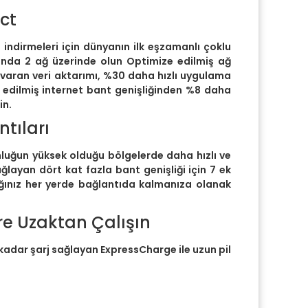
ct
o indirmeleri için dünyanın ilk eşzamanlı çoklu
anda 2 ağ üzerinde olun Optimize edilmiş ağ
varan veri aktarımı, %30 daha hızlı uygulama
e edilmiş internet bant genişliğinden %8 daha
in.
ntıları
unluğun yüksek olduğu bölgelerde daha hızlı ve
layan dört kat fazla bant genişliği için 7 ek
ığınız her yerde bağlantıda kalmanıza olanak
e Uzaktan Çalışın
kadar şarj sağlayan ExpressCharge ile uzun pil