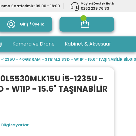
Müşteri Destek Hattı
ışma Saatlerimiz: 09:00 - 18:00
0262 239 76 33
Giriş / Üyelik
ji
Kamera ve Drone
Kabinet & Aksesuar
1235U - 40GB RAM - 3TB M.2 SSD - W11P - 15.6'' TAŞINABİLİR BİLG
10L5530MLK15U İ5-1235U -
- W11P - 15.6'' TAŞINABİLİR
 Bilgisayarlar