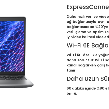
ExpressConne
Daha hızlı veri ve vide
ağ bağlantısıyla aynı 
bağlantısından %20'ye 
veri işleme ve optimiz
iyi video kalitesi elde ed
Wi-Fi 6E Bağla
Wi-Fi 6E, özellikle yoğ
daha sorunsuz Wi-Fi sağ
kanal sağlarken çalışt
tanır.
Daha Uzun Sür
60 dakika içinde %80'e 
ömrü.