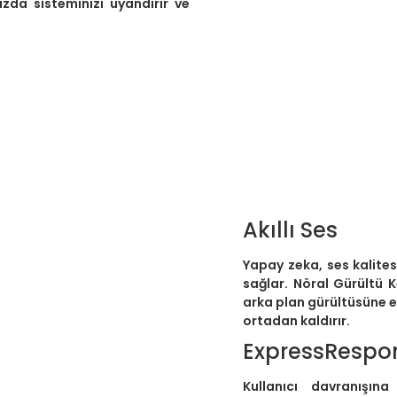
ızda sisteminizi uyandırır ve
Akıllı Ses
Yapay zeka, ses kalitesi
sağlar. Nöral Gürültü K
arka plan gürültüsüne 
ortadan kaldırır.
ExpressRespo
Kullanıcı davranışın