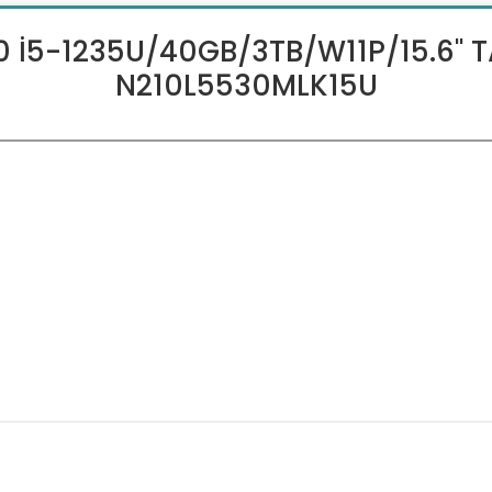
0 İ5-1235U/40GB/3TB/W11P/15.6'' T
N210L5530MLK15U