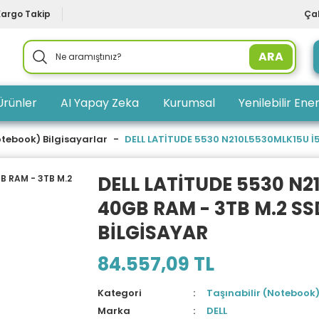
Kargo Takip
Çal
ARA
Ürünler
AI Yapay Zeka
Kurumsal
Yenilebilir Ener
otebook) Bilgisayarlar
DELL LATİTUDE 5530 N210L5530MLK15U İ5-
DELL LATİTUDE 5530 N2
40GB RAM - 3TB M.2 SSD 
BİLGİSAYAR
84.557,09 TL
Kategori
Taşınabilir (Notebook)
Marka
DELL