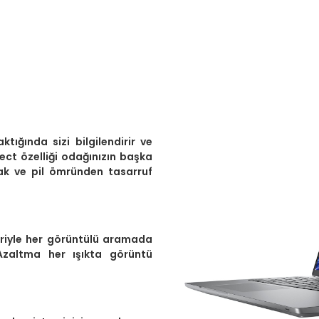
aktığında sizi bilgilendirir ve
ect özelliği odağınızın başka
umak ve pil ömründen tasarruf
leriyle her görüntülü aramada
Azaltma her ışıkta görüntü