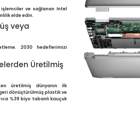
 işlemciler ve sağlanan Intel
ilik elde edin.
müş veya
tleme. 2030 hedeflerimizi
elerden Üretilmiş
en üretilmiş dünyanın ilk
 geri dönüştürülmüş plastik ve
yrıca %39 biyo tabanlı kauçuk