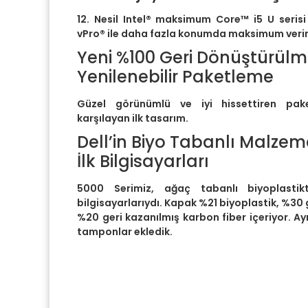
12. Nesil Intel® maksimum Core™ i5 U serisi
vPro® ile daha fazla konumda maksimum veriml
Yeni %100 Geri Dönüştürül
Yenilenebilir Paketleme
Güzel görünümlü ve iyi hissettiren pake
karşılayan ilk tasarım.
Dell’in Biyo Tabanlı Malzem
İlk Bilgisayarları
5000 Serimiz, ağaç tabanlı biyoplastikt
bilgisayarlarıydı. Kapak %21 biyoplastik, %30
%20 geri kazanılmış karbon fiber içeriyor. A
tamponlar ekledik.