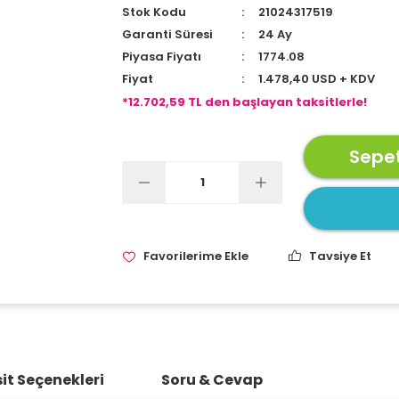
Stok Kodu
21024317519
Garanti Süresi
24 Ay
Piyasa Fiyatı
1774.08
Fiyat
1.478,40 USD + KDV
*12.702,59 TL den başlayan taksitlerle!
Sepet
Tavsiye Et
it Seçenekleri
Soru & Cevap