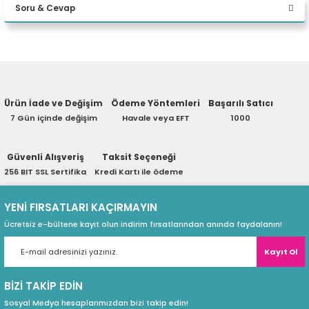
Soru & Cevap
eri
Yorum Yaz
Ürün hakkında henüz soru sorulmamış.
(PSU)
Ürün İade ve Değişim
Ödeme Yöntemleri
Başarılı Satıcı
Soru Sor
7 Gün içinde değişim
Havale veya EFT
1000
Güvenli Alışveriş
Taksit Seçeneği
256 BIT SSL Sertifika
Kredi Kartı ile ödeme
YENİ FIRSATLARI KAÇIRMAYIN
Ücretsiz e-bültene kayıt olun indirim fırsatlarından anında faydalanın!
Kayıt Ol
BİZİ TAKİP EDİN
Sosyal Medya hesaplarımızdan bizi takip edin!