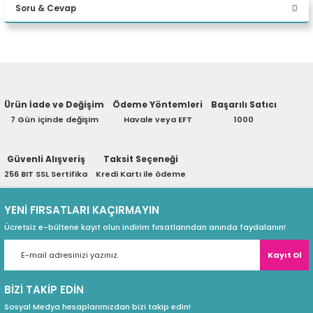
Soru & Cevap
eri
Yorum Yaz
Ürün hakkında henüz soru sorulmamış.
(PSU)
Ürün İade ve Değişim
Ödeme Yöntemleri
Başarılı Satıcı
Soru Sor
7 Gün içinde değişim
Havale veya EFT
1000
Güvenli Alışveriş
Taksit Seçeneği
256 BIT SSL Sertifika
Kredi Kartı ile ödeme
YENİ FIRSATLARI KAÇIRMAYIN
Ücretsiz e-bültene kayıt olun indirim fırsatlarından anında faydalanın!
Kayıt Ol
BİZİ TAKİP EDİN
Sosyal Medya hesaplarımızdan bizi takip edin!