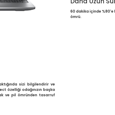
Daha Uzun Sür
60 dakika içinde %80'e 
ömrü.
aktığında sizi bilgilendirir ve
ect özelliği odağınızın başka
umak ve pil ömründen tasarruf