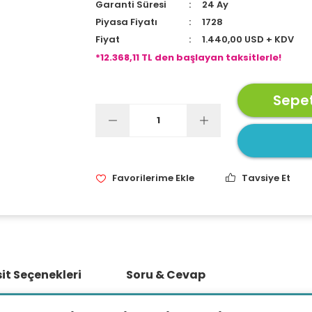
Garanti Süresi
24 Ay
Piyasa Fiyatı
1728
Fiyat
1.440,00 USD + KDV
*12.368,11 TL den başlayan taksitlerle!
Sepet
Tavsiye Et
it Seçenekleri
Soru & Cevap