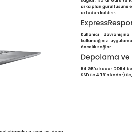
sağlar. Nöral Gürültü K
arka plan gürültüsüne 
ortadan kaldırır.
ExpressRespo
Kullanıcı davranışın
kullandığınız uygulam
öncelik sağlar.
Depolama ve B
64 GB'a kadar DDR4 bel
SSD ile 4 TB'a kadar) ile
 geliştirmelerle yeni ve daha