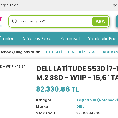
Kargo Takip
Çal
ARA
Ürünler
AI Yapay Zeka
Kurumsal
Yenilebilir Ener
otebook) Bilgisayarlar
DELL LATİTUDE 5530 İ7-1255U - 16GB RAM 
DELL LATİTUDE 5530 İ7-
M.2 SSD - W11P - 15,6''
82.330,56 TL
Kategori
Taşınabilir (Notebook)
Marka
DELL
Stok Kodu
32315384205