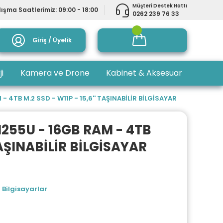
Müşteri Destek Hattı
ışma Saatlerimiz: 09:00 - 18:00
0262 239 76 33
Giriş / Üyelik
ji
Kamera ve Drone
Kabinet & Aksesuar
- 4TB M.2 SSD - W11P - 15,6'' TAŞINABİLİR BİLGİSAYAR
1255U - 16GB RAM - 4TB
 TAŞINABİLİR BİLGİSAYAR
 Bilgisayarlar