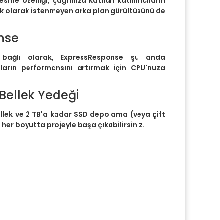
esme özelliği, çağrınıza katılan katılımcıların
ek olarak istenmeyen arka plan gürültüsünü de
nse
a bağlı olarak, ExpressResponse şu anda
aların performansını artırmak için CPU'nuza
ellek Yedeği
lek ve 2 TB'a kadar SSD depolama (veya çift
, her boyutta projeyle başa çıkabilirsiniz.