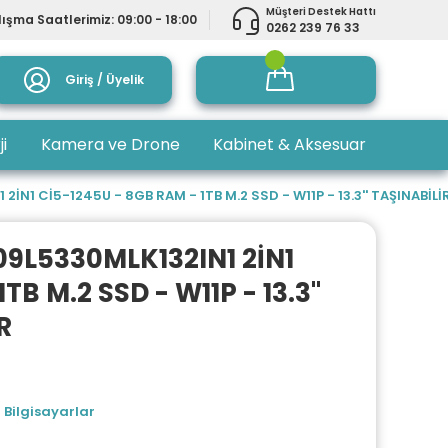
Müşteri Destek Hattı
ışma Saatlerimiz: 09:00 - 18:00
0262 239 76 33
Giriş / Üyelik
ji
Kamera ve Drone
Kabinet & Aksesuar
İN1 Cİ5-1245U - 8GB RAM - 1TB M.2 SSD - W11P - 13.3'' TAŞINABİLİ
09L5330MLK132IN1 2İN1
B M.2 SSD - W11P - 13.3''
R
 Bilgisayarlar