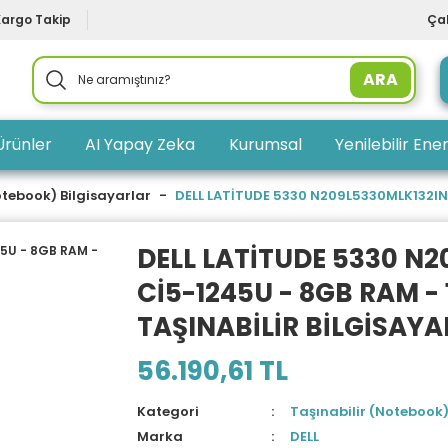
Kargo Takip
Çal
ARA
Ürünler
AI Yapay Zeka
Kurumsal
Yenilebilir Ener
otebook) Bilgisayarlar
DELL LATİTUDE 5330 N209L5330MLK132IN1 2
DELL LATİTUDE 5330 N2
Cİ5-1245U - 8GB RAM - 1T
TAŞINABİLİR BİLGİSAYA
56.190,61 TL
Kategori
Taşınabilir (Notebook)
Marka
DELL