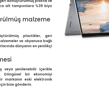
 geri dönüştürülmüş plastik ve
rıca alt tamponlara %39 biyo
türülmüş malzeme
türülmüş plastikler, geri
 malzemeler ve okyanusa bağlı
rlarında dünyanın en yenilikçi
mesi
veya yenilenebilir içerikle
. Döngüsel bir ekonomiyi
bir markanın eski elektronik
için bize gönderin.