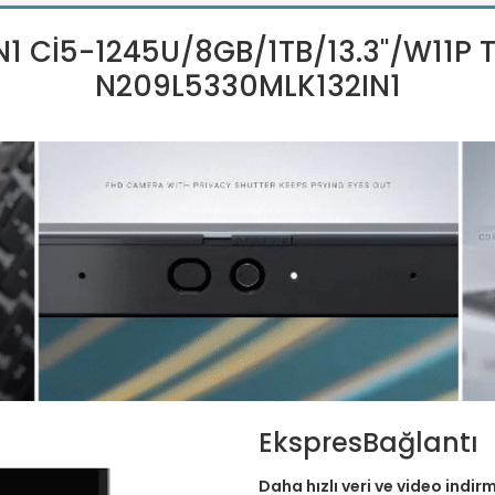
N1 Cİ5-1245U/8GB/1TB/13.3''/W11P 
N209L5330MLK132IN1
EkspresBağlantı
Daha hızlı veri ve video indir