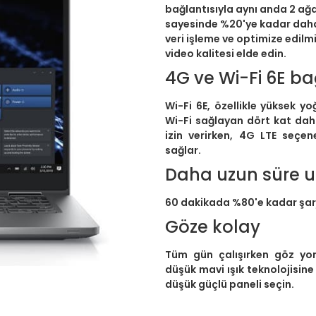
bağlantısıyla aynı anda 2 ağd
sayesinde %20'ye kadar daha 
veri işleme ve optimize edilmi
video kalitesi elde edin.
4G ve Wi-Fi 6E ba
Wi-Fi 6E, özellikle yüksek y
Wi-Fi sağlayan dört kat dah
izin verirken, 4G LTE seçene
sağlar.
Daha uzun süre u
60 dakikada %80'e kadar şarj
Göze kolay
Tüm gün çalışırken göz yo
düşük mavi ışık teknolojisine
düşük güçlü paneli seçin.