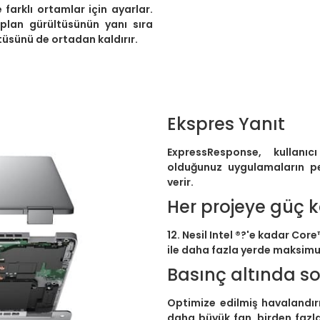
e farklı ortamlar için ayarlar.
plan gürültüsünün yanı sıra
tüsünü de ortadan kaldırır.
Ekspres Yanıt
ExpressResponse, kullanı
olduğunuz uygulamaların pe
verir.
Her projeye güç k
12. Nesil Intel ®?'e kadar Core
ile daha fazla yerde maksimum
Basınç altında s
Optimize edilmiş havalandırm
daha büyük fan, birden fazla 