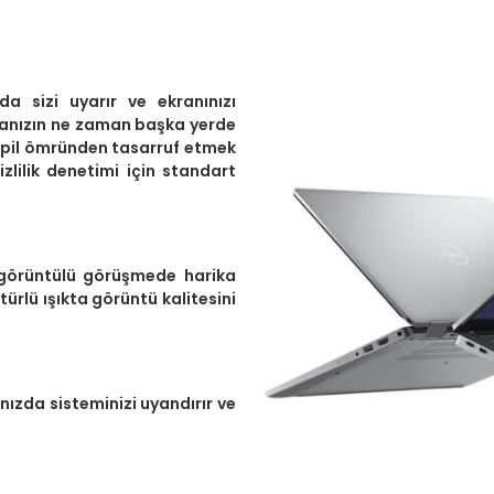
nda sizi uyarır ve ekranınızı
tanızın ne zaman başka yerde
e pil ömründen tasarruf etmek
gizlilik denetimi için standart
 görüntülü görüşmede harika
ürlü ışıkta görüntü kalitesini
nızda sisteminizi uyandırır ve