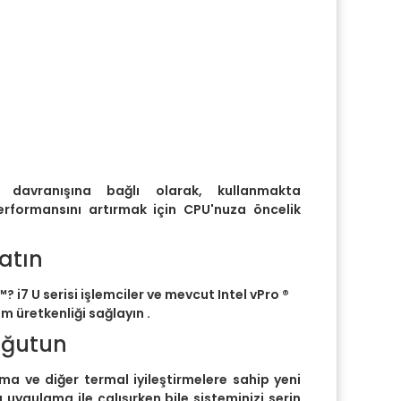
cı davranışına bağlı olarak, kullanmakta
rformansını artırmak için CPU'nuza öncelik
atın
™? i7 U serisi işlemciler ve mevcut Intel vPro ®
 üretkenliği sağlayın .
oğutun
a ve diğer termal iyileştirmelere sahip yeni
uygulama ile çalışırken bile sisteminizi serin