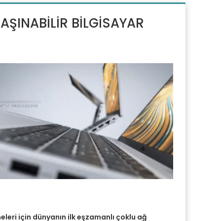
TAŞINABİLİR BİLGİSAYAR
meleri için dünyanın ilk eşzamanlı çoklu ağ