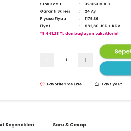
Stok Kodu
32315319003
Garanti Süresi
24 Ay
Piyasa Fiyatı
1179.36
Fiyat
982,80 USD + KDV
*8.441,23 TL den başlayan taksitlerle!
Sepet
Tavsiye Et
it Seçenekleri
Soru & Cevap