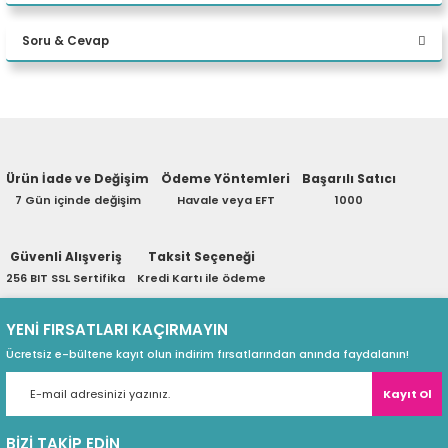
Ekran Boyutu
24 inc
Bu ürüne ilk yorumu siz yapın!
eri
Soru & Cevap
Ekran Teknolojisi
VA
Yorum Yaz
Çözünürlük
1920 x 1080
(PSU)
Ürün hakkında henüz soru sorulmamış.
Çözünürlük Türü
FHD
Tepkime Süresi
5ms
Ürün İade ve Değişim
Ödeme Yöntemleri
Başarılı Satıcı
Soru Sor
7 Gün içinde değişim
Havale veya EFT
1000
Dokunmatik
Yok
Yenileme Hızı (Hz)
75 Hz
Güvenli Alışveriş
Taksit Seçeneği
256 BIT SSL Sertifika
Kredi Kartı ile ödeme
Ekran Oranı
16:9
YENİ FIRSATLARI KAÇIRMAYIN
Kontrast Oranı
3000:1
Ücretsiz e-bültene kayıt olun indirim fırsatlarından anında faydalanın!
Parlaklık
250 cd/m²
Kayıt Ol
HDR Tipi
Yok
Geliştirilmiş göz konforu
BİZİ TAKİP EDİN