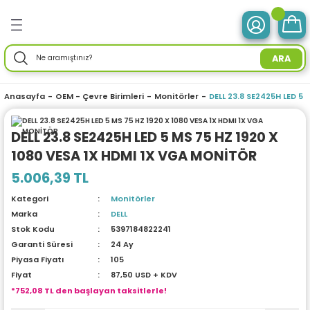
Geri Dön
Geri Dön
Geri Dön
Geri Dön
Geri Dön
Geri Dön
Geri Dön
Geri Dön
Geri Dön
Geri Dön
Geri Dön
Geri Dön
Geri Dön
ve Tabletler
 Birimleri
im Ürünleri
mleri
 Drone
ir Enerji
ektroniği
Aksesuarları
rünler
ler
Aksesuar
ARA
otebook) Bilgisayarlar
leri
ksiyonlu
neleri
ç İstasyonları
ar
sesuarları
ri
ı
ü Bilgisayar
ım Üniteleri
Anasayfa
OEM - Çevre Birimleri
Monitörler
DELL 23.8 SE2425H LED 5
isayarlar
ksiyonlu
ar
ve Tablet Aksesuarları
l Ağ) Ürünleri
ör
ma
DELL 23.8 SE2425H LED 5 MS 75 HZ 1920 X
1080 VESA 1X HDMI 1X VGA MONİTÖR
O) Bilgisayar
uğu
nksiyonlu
Yedek Parça
efonlar
ri
ksesuarları
enlik Yaz.
i
5.006,39 TL
emeleri
nksiyonlu
a
ma Makineleri
daptörler
eri
Kategori
Monitörler
Marka
DELL
esuarları
r
me & Depolama
Stok Kodu
5397184822241
Garanti Süresi
24 Ay
sesuarları
noloji
 Mikrofonlar
rünleri
Piyasa Fiyatı
105
Fiyat
87,50 USD + KDV
*752,08 TL den başlayan taksitlerle!
a
 Makinesi
azları
maları